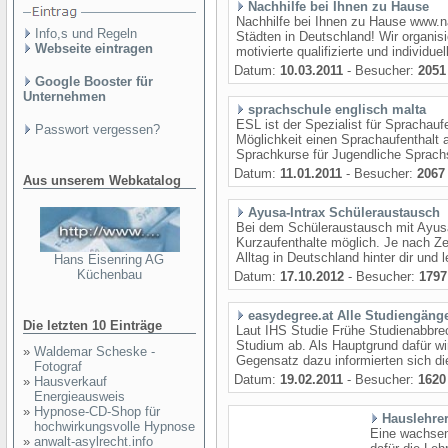
Nachhilfe bei Ihnen zu Hause
Nachhilfe bei Ihnen zu Hause www.na
Info,s und Regeln
Städten in Deutschland! Wir organisi
Webseite eintragen
motivierte qualifizierte und individue
Datum:
10.03.2011
- Besucher:
2051
Google Booster für
Unternehmen
sprachschule englisch malta
ESL ist der Spezialist für Sprachau
Passwort vergessen?
Möglichkeit einen Sprachaufenthalt
Sprachkurse für Jugendliche Sprach
Datum:
11.01.2011
- Besucher:
2067
Aus unserem Webkatalog
Ayusa-Intrax Schüleraustausch
Bei dem Schüleraustausch mit Ayusa
Kurzaufenthalte möglich. Je nach Ze
Alltag in Deutschland hinter dir und l
Hans Eisenring AG
Küchenbau
Datum:
17.10.2012
- Besucher:
1797
easydegree.at Alle Studiengänge
Die letzten 10 Einträge
Laut IHS Studie Frühe Studienabbrech
Studium ab. Als Hauptgrund dafür wi
»
Waldemar Scheske -
Gegensatz dazu informierten sich di
Fotograf
Datum:
19.02.2011
- Besucher:
1620
»
Hausverkauf
Energieausweis
»
Hypnose-CD-Shop für
Hauslehrer
hochwirkungsvolle Hypnose
Eine wachsen
»
anwalt-asylrecht.info