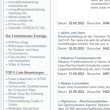
dafür die Leh
»
immobilienbewertung-
verantwortlic
marienthal.de
eines kann m
»
schaedlingsbekaempfung-
hamburg.info
»
diehaccpapp.de
»
immo-zeitwert.de
Datum:
22.02.2011
- Besucher:
1696
»
H Focus AG
»
Gebrüder GONZALEZ AG
abitur und dann
Die 5 beliebtesten Einträge
Berufsausbildung an der Siemens Te
nun%3F Bei www.sta-web.de erfahren 
»
PHPlinx-Shop
Ausbildungen können Sie bei uns in 
»
Wittenauer-Geschenkideen
Datum:
12.03.2011
- Besucher:
1641
für Outdoor und Haus
»
Visumservice
»
Pack-Kontor ? Konfektion
Albatros Foerderunterricht
und Handarbeit
Albatros Förderunterricht in Hamm 
»
Villas & Homes
Lese-Rechtschreib-Schwäche sowie L
Legasthenieförderung als auch Förder
TOP-5 Liste Bewertungen
Datum:
17.04.2011
- Besucher:
1897
»
Fewo Löwenzahn in 87534
Oberstaufen
Niekao Lernwelten
»
Genussvolle Qualitätsweine
Kaum eine Investition lohnt mehr als
bei Scheurich Wein
Datum:
21.05.2011
- Besucher:
1422
»
Mode Shop-My Kleidung
Onlineshop
»
Ferienwohnung Graße in
Diplomica - Abschlussarbeiten
Görlitz
Die Diplomarbeiten Agentur Diplomica
»
Webradio Verzeichnis
über 10 000 wissenschaftlichen Arbe