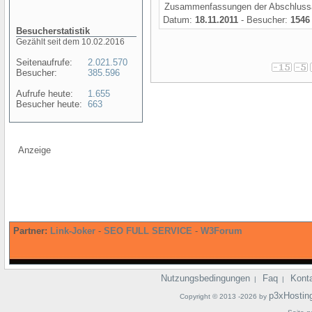
Zusammenfassungen der Abschlussar
Datum:
18.11.2011
- Besucher:
1546
Besucherstatistik
Gezählt seit dem 10.02.2016
Seitenaufrufe:
2.021.570
Besucher:
385.596
Aufrufe heute:
1.655
Besucher heute:
663
Anzeige
Partner:
Link-Joker
-
SEO FULL SERVICE
-
W3Forum
Nutzungsbedingungen
Faq
Kont
|
|
p3xHostin
Copyright © 2013 -2026 by