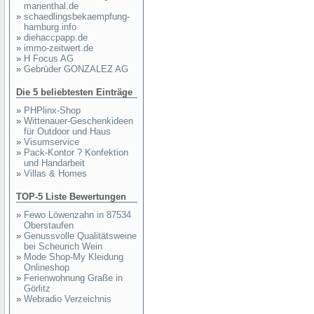
marienthal.de
»
schaedlingsbekaempfung-
hamburg.info
»
diehaccpapp.de
»
immo-zeitwert.de
»
H Focus AG
»
Gebrüder GONZALEZ AG
Die 5 beliebtesten Einträge
»
PHPlinx-Shop
»
Wittenauer-Geschenkideen
für Outdoor und Haus
»
Visumservice
»
Pack-Kontor ? Konfektion
und Handarbeit
»
Villas & Homes
TOP-5 Liste Bewertungen
»
Fewo Löwenzahn in 87534
Oberstaufen
»
Genussvolle Qualitätsweine
bei Scheurich Wein
»
Mode Shop-My Kleidung
Onlineshop
»
Ferienwohnung Graße in
Görlitz
»
Webradio Verzeichnis