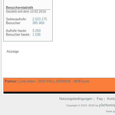
Besucherstatistik
Gezählt seit dem 10.02.2016
Seitenaufrufe:
2.023.175
Besucher:
385.969
Aufrufe heute:
3.260
Besucher heute:
1.036
Anzeige
Partner:
Link-Joker
-
SEO FULL SERVICE
-
W3Forum
Nutzungsbedingungen
Faq
Kont
|
|
p3xHostin
Copyright © 2013 -2026 by
Seite g