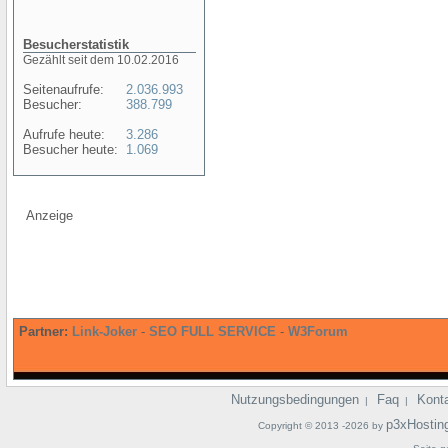
Besucherstatistik
Gezählt seit dem 10.02.2016
Seitenaufrufe:
2.036.993
Besucher:
388.799
Aufrufe heute:
3.286
Besucher heute:
1.069
Anzeige
Partner:
Link-Joker
-
SEO FULL SERVICE
-
W3Forum
Nutzungsbedingungen
Faq
Kont
|
|
p3xHostin
Copyright © 2013 -2026 by