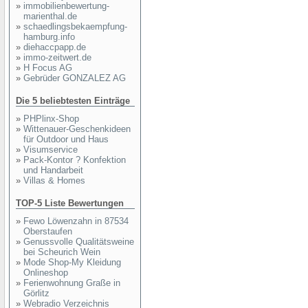
»
immobilienbewertung-
marienthal.de
»
schaedlingsbekaempfung-
hamburg.info
»
diehaccpapp.de
»
immo-zeitwert.de
»
H Focus AG
»
Gebrüder GONZALEZ AG
Die 5 beliebtesten Einträge
»
PHPlinx-Shop
»
Wittenauer-Geschenkideen
für Outdoor und Haus
»
Visumservice
»
Pack-Kontor ? Konfektion
und Handarbeit
»
Villas & Homes
TOP-5 Liste Bewertungen
»
Fewo Löwenzahn in 87534
Oberstaufen
»
Genussvolle Qualitätsweine
bei Scheurich Wein
»
Mode Shop-My Kleidung
Onlineshop
»
Ferienwohnung Graße in
Görlitz
»
Webradio Verzeichnis