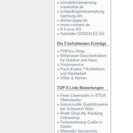
»
immobilienbewertung-
marienthal.de
»
schaedlingsbekaempfung-
hamburg.info
»
diehaccpapp.de
»
immo-zeitwert.de
»
H Focus AG
»
Gebrüder GONZALEZ AG
Die 5 beliebtesten Einträge
»
PHPlinx-Shop
»
Wittenauer-Geschenkideen
für Outdoor und Haus
»
Visumservice
»
Pack-Kontor ? Konfektion
und Handarbeit
»
Villas & Homes
TOP-5 Liste Bewertungen
»
Fewo Löwenzahn in 87534
Oberstaufen
»
Genussvolle Qualitätsweine
bei Scheurich Wein
»
Mode Shop-My Kleidung
Onlineshop
»
Ferienwohnung Graße in
Görlitz
»
Webradio Verzeichnis