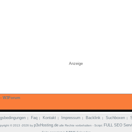
Anzeige
-
W3Forum
gsbedingungen
Faq
Kontakt
Impressum
Backlink
Suchboxen
|
|
|
|
|
|
p3xHosting.de
FULL SEO Serv
pyright © 2013 -2026 by
alle Rechte vorbehalten - Script: