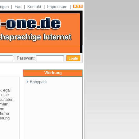
ungen
|
Faq
|
Kontakt
|
Impressum
|
Passwort:
Werbung
Babypark
, egal
 eine
quitäten
mmern
dem
firma
gerung