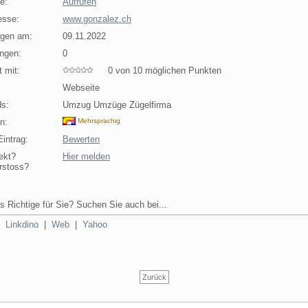
e:
Aufrufen
esse:
www.gonzalez.ch
agen am:
09.11.2022
ngen:
0
 mit:
0 von 10 möglichen Punkten
Webseite
s:
Umzug Umzüge Zügelfirma
n:
Mehrsprachig
intrag:
Bewerten
ekt?
Hier melden
rstoss?
s Richtige für Sie? Suchen Sie auch bei...
|
Linkdino
|
Web
|
Yahoo
Zurück