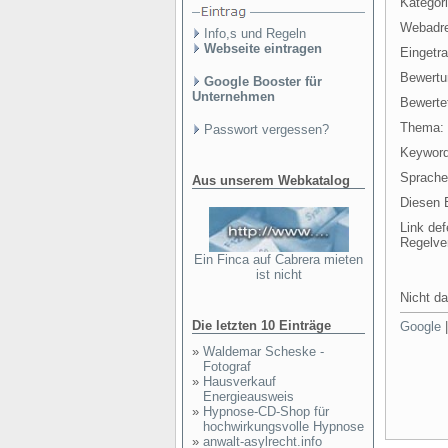
Kategori
Webadr
Info,s und Regeln
Webseite eintragen
Eingetr
Bewertu
Google Booster für
Unternehmen
Bewertet
Thema:
Passwort vergessen?
Keyword
Sprache
Aus unserem Webkatalog
Diesen E
Link def
Regelve
Ein Finca auf Cabrera mieten
ist nicht
Nicht da
Die letzten 10 Einträge
Google
»
Waldemar Scheske -
Fotograf
»
Hausverkauf
Energieausweis
»
Hypnose-CD-Shop für
hochwirkungsvolle Hypnose
»
anwalt-asylrecht.info