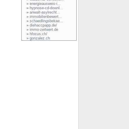
»
energieausweis-i...
»
hypnose-cd-downl...
»
anwalt-asylrecht...
»
immobilienbewert...
»
schaedlingsbekae...
»
diehaccpapp.de/
»
immo-zeitwert.de
»
hfocus.ch/
»
gonzalez.ch