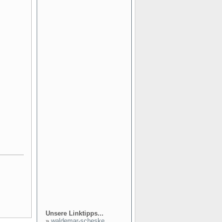
Unsere Linktipps...
»
waldemar-scheske...