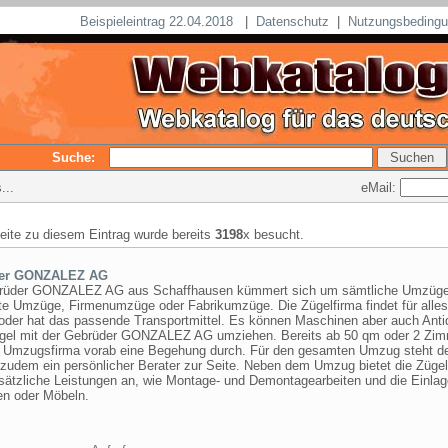
Beispieleintrag 22.04.2018
|
Datenschutz
|
Nutzungsbeding
Suche:
eMail:
...
seite zu diesem Eintrag wurde bereits
3198
x besucht.
er GONZALEZ AG
rüder GONZALEZ AG aus Schaffhausen kümmert sich um sämtliche Umzüge
ate Umzüge, Firmenumzüge oder Fabrikumzüge. Die Zügelfirma findet für alles
oder hat das passende Transportmittel. Es können Maschinen aber auch Anti
ügel mit der Gebrüder GONZALEZ AG umziehen. Bereits ab 50 qm oder 2 Zi
ie Umzugsfirma vorab eine Begehung durch. Für den gesamten Umzug steht 
zudem ein persönlicher Berater zur Seite. Neben dem Umzug bietet die Zügel
sätzliche Leistungen an, wie Montage- und Demontagearbeiten und die Einla
en oder Möbeln.