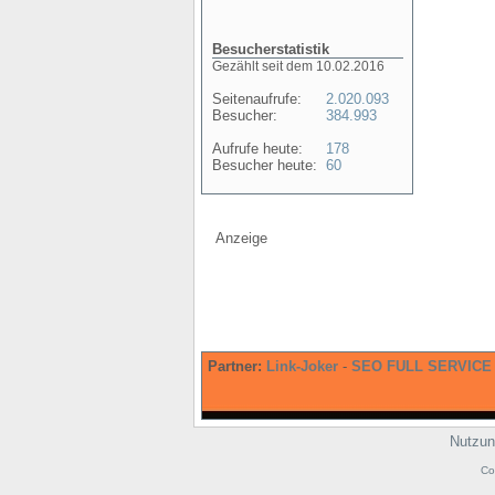
Besucherstatistik
Gezählt seit dem 10.02.2016
Seitenaufrufe:
2.020.093
Besucher:
384.993
Aufrufe heute:
178
Besucher heute:
60
Anzeige
Partner:
Link-Joker
-
SEO FULL SERVICE
Nutzun
Co