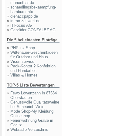
marienthal.de
»
schaedlingsbekaempfung-
hamburg.info
»
diehaccpapp.de
»
immo-zeitwert.de
»
H Focus AG
»
Gebrüder GONZALEZ AG
Die 5 beliebtesten Einträge
»
PHPlinx-Shop
»
Wittenauer-Geschenkideen
für Outdoor und Haus
»
Visumservice
»
Pack-Kontor ? Konfektion
und Handarbeit
»
Villas & Homes
TOP-5 Liste Bewertungen
»
Fewo Löwenzahn in 87534
Oberstaufen
»
Genussvolle Qualitätsweine
bei Scheurich Wein
»
Mode Shop-My Kleidung
Onlineshop
»
Ferienwohnung Graße in
Görlitz
»
Webradio Verzeichnis