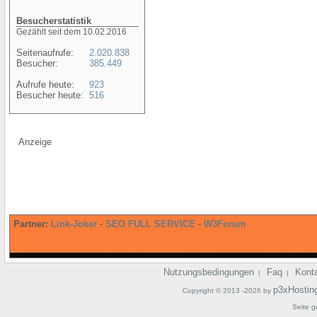
Besucherstatistik
Gezählt seit dem 10.02.2016
Seitenaufrufe:
2.020.838
Besucher:
385.449
Aufrufe heute:
923
Besucher heute:
516
Anzeige
Partner:
Link-Joker
-
SEO FULL SERVICE
-
W3Forum
Nutzungsbedingungen
Faq
Kont
|
|
p3xHostin
Copyright © 2013 -2026 by
Seite g