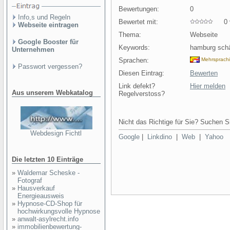
Bewertungen:
0
Info,s und Regeln
Bewertet mit:
0 v
Webseite eintragen
Thema:
Webseite
Google Booster für
Keywords:
hamburg sch
Unternehmen
Sprachen:
Mehrsprach
Passwort vergessen?
Diesen Eintrag:
Bewerten
Link defekt?
Hier melden
Aus unserem Webkatalog
Regelverstoss?
Nicht das Richtige für Sie? Suchen Si
Webdesign Fichtl
Google
|
Linkdino
|
Web
|
Yahoo
Die letzten 10 Einträge
»
Waldemar Scheske -
Fotograf
»
Hausverkauf
Energieausweis
»
Hypnose-CD-Shop für
hochwirkungsvolle Hypnose
»
anwalt-asylrecht.info
»
immobilienbewertung-