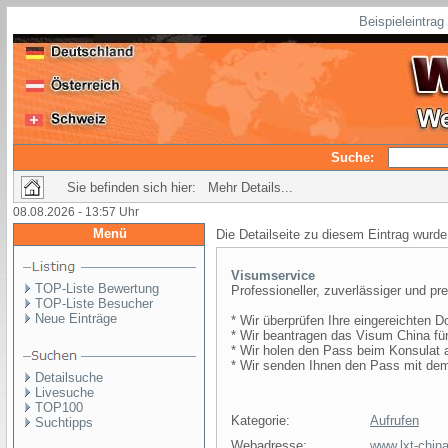
Beispieleintra
Suche:
Sie befinden sich hier: Mehr Details...
08.08.2026 - 13:57 Uhr
Menü
Die Detailseite zu diesem Eintrag wurde
Visumservice
TOP-Liste Bewertung
Professioneller, zuverlässiger und pr
TOP-Liste Besucher
Neue Einträge
* Wir überprüfen Ihre eingereichten
* Wir beantragen das Visum China fü
* Wir holen den Pass beim Konsulat a
* Wir senden Ihnen den Pass mit de
Detailsuche
Livesuche
TOP100
Kategorie:
Aufrufen
Suchtipps
Webadresse:
www.lxt-chin