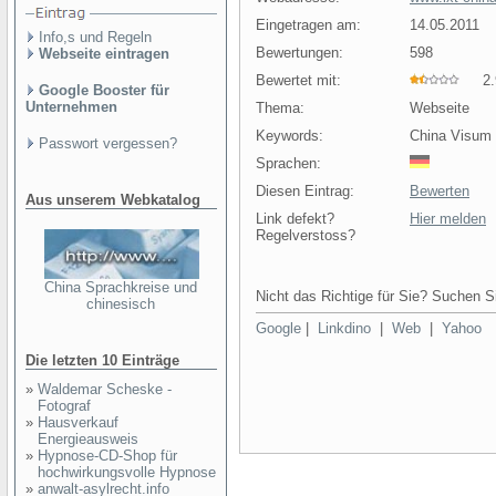
Eingetragen am:
14.05.2011
Info,s und Regeln
Bewertungen:
598
Webseite eintragen
Bewertet mit:
2.9
Google Booster für
Unternehmen
Thema:
Webseite
Keywords:
China Visum 
Passwort vergessen?
Sprachen:
Diesen Eintrag:
Bewerten
Aus unserem Webkatalog
Link defekt?
Hier melden
Regelverstoss?
China Sprachkreise und
Nicht das Richtige für Sie? Suchen Si
chinesisch
Google
|
Linkdino
|
Web
|
Yahoo
Die letzten 10 Einträge
»
Waldemar Scheske -
Fotograf
»
Hausverkauf
Energieausweis
»
Hypnose-CD-Shop für
hochwirkungsvolle Hypnose
»
anwalt-asylrecht.info