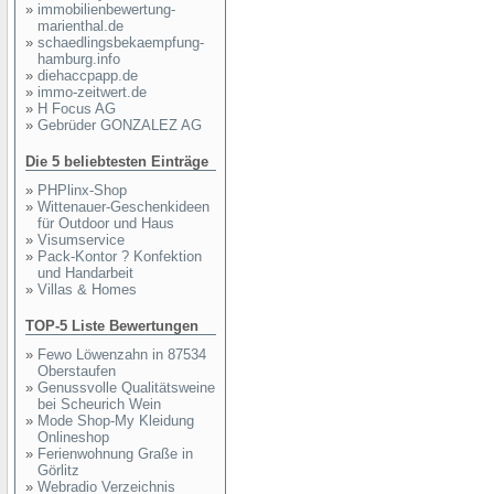
»
immobilienbewertung-
marienthal.de
»
schaedlingsbekaempfung-
hamburg.info
»
diehaccpapp.de
»
immo-zeitwert.de
»
H Focus AG
»
Gebrüder GONZALEZ AG
Die 5 beliebtesten Einträge
»
PHPlinx-Shop
»
Wittenauer-Geschenkideen
für Outdoor und Haus
»
Visumservice
»
Pack-Kontor ? Konfektion
und Handarbeit
»
Villas & Homes
TOP-5 Liste Bewertungen
»
Fewo Löwenzahn in 87534
Oberstaufen
»
Genussvolle Qualitätsweine
bei Scheurich Wein
»
Mode Shop-My Kleidung
Onlineshop
»
Ferienwohnung Graße in
Görlitz
»
Webradio Verzeichnis