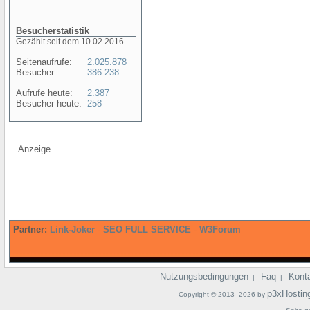
Besucherstatistik
Gezählt seit dem 10.02.2016
Seitenaufrufe:
2.025.878
Besucher:
386.238
Aufrufe heute:
2.387
Besucher heute:
258
Anzeige
Partner:
Link-Joker
-
SEO FULL SERVICE
-
W3Forum
Nutzungsbedingungen
Faq
Kont
|
|
p3xHostin
Copyright © 2013 -2026 by