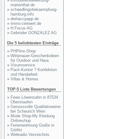
»
immobilienbewertung-
marienthal.de
»
schaedlingsbekaempfung-
hamburg.info
»
diehaccpapp.de
»
immo-zeitwert.de
»
H Focus AG
»
Gebrüder GONZALEZ AG
Die 5 beliebtesten Einträge
»
PHPlinx-Shop
»
Wittenauer-Geschenkideen
für Outdoor und Haus
»
Visumservice
»
Pack-Kontor ? Konfektion
und Handarbeit
»
Villas & Homes
TOP-5 Liste Bewertungen
»
Fewo Löwenzahn in 87534
Oberstaufen
»
Genussvolle Qualitätsweine
bei Scheurich Wein
»
Mode Shop-My Kleidung
Onlineshop
»
Ferienwohnung Graße in
Görlitz
»
Webradio Verzeichnis