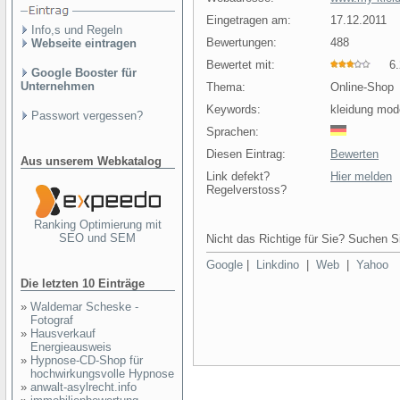
Eingetragen am:
17.12.2011
Info,s und Regeln
Bewertungen:
488
Webseite eintragen
Bewertet mit:
6.2
Google Booster für
Unternehmen
Thema:
Online-Shop
Keywords:
kleidung mod
Passwort vergessen?
Sprachen:
Diesen Eintrag:
Bewerten
Aus unserem Webkatalog
Link defekt?
Hier melden
Regelverstoss?
Ranking Optimierung mit
SEO und SEM
Nicht das Richtige für Sie? Suchen Si
Google
|
Linkdino
|
Web
|
Yahoo
Die letzten 10 Einträge
»
Waldemar Scheske -
Fotograf
»
Hausverkauf
Energieausweis
»
Hypnose-CD-Shop für
hochwirkungsvolle Hypnose
»
anwalt-asylrecht.info