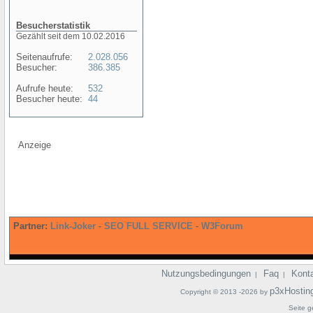
Besucherstatistik
Gezählt seit dem 10.02.2016
Seitenaufrufe:
2.028.056
Besucher:
386.385
Aufrufe heute:
532
Besucher heute:
44
Anzeige
Partner:
Link-Joker
-
SEO FULL SERVICE
-
W3Forum
Nutzungsbedingungen
Faq
Kont
|
|
p3xHostin
Copyright © 2013 -2026 by
Seite g