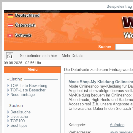
Beispieleintra
Suche:
Sie befinden sich hier: Mehr Details...
09.08.2026 - 02:56 Uhr
Menü
Die Detailseite zu diesem Eintrag wurde
Mode Shop-My Kleidung Onlinesh
TOP-Liste Bewertung
Mode Onlineshop my-Kleidung für D
TOP-Liste Besucher
Angebot ist demzufolge überaus vielf
Neue Einträge
My-Kleidung bequem im Onlineshop: E
Abendmode, High Heels und Bademode
Accessoires! Z.b. unsere Angebote 
Unterwäsche. Dabei finden Sie auch 
Detailsuche
Livesuche
TOP100
Kategorie:
Aufrufen
Suchtipps
Webadresse:
www.my-klei