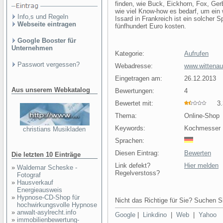
finden, wie Buck, Eickhorn, Fox, Ger
wie viel Know-how es bedarf, um ein 
Info,s und Regeln
Issard in Frankreich ist ein solcher S
Webseite eintragen
fünfhundert Euro kosten.
Google Booster für
Unternehmen
Kategorie:
Aufrufen
Passwort vergessen?
Webadresse:
www.wittenau
Eingetragen am:
26.12.2013
Aus unserem Webkatalog
Bewertungen:
4
Bewertet mit:
3.3
Thema:
Online-Shop
Keywords:
Kochmesser 
christians Musikladen
Sprachen:
Diesen Eintrag:
Bewerten
Die letzten 10 Einträge
Link defekt?
Hier melden
»
Waldemar Scheske -
Regelverstoss?
Fotograf
»
Hausverkauf
Energieausweis
»
Hypnose-CD-Shop für
Nicht das Richtige für Sie? Suchen Si
hochwirkungsvolle Hypnose
»
anwalt-asylrecht.info
Google
|
Linkdino
|
Web
|
Yahoo
»
immobilienbewertung-