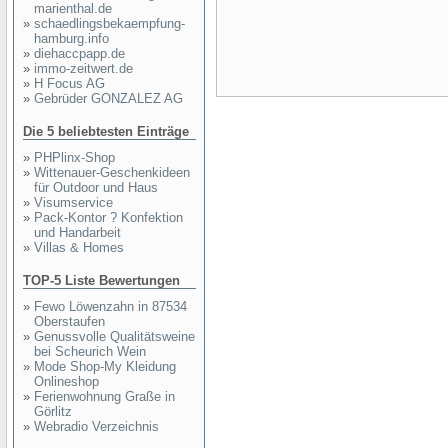
marienthal.de
»
schaedlingsbekaempfung-
hamburg.info
»
diehaccpapp.de
»
immo-zeitwert.de
»
H Focus AG
»
Gebrüder GONZALEZ AG
Die 5 beliebtesten Einträge
»
PHPlinx-Shop
»
Wittenauer-Geschenkideen
für Outdoor und Haus
»
Visumservice
»
Pack-Kontor ? Konfektion
und Handarbeit
»
Villas & Homes
TOP-5 Liste Bewertungen
»
Fewo Löwenzahn in 87534
Oberstaufen
»
Genussvolle Qualitätsweine
bei Scheurich Wein
»
Mode Shop-My Kleidung
Onlineshop
»
Ferienwohnung Graße in
Görlitz
»
Webradio Verzeichnis