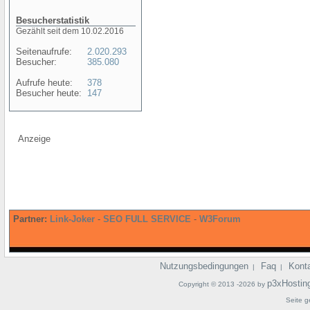
Besucherstatistik
Gezählt seit dem 10.02.2016
Seitenaufrufe:
2.020.293
Besucher:
385.080
Aufrufe heute:
378
Besucher heute:
147
Anzeige
Partner:
Link-Joker
-
SEO FULL SERVICE
-
W3Forum
Nutzungsbedingungen
Faq
Kont
|
|
p3xHostin
Copyright © 2013 -2026 by
Seite g