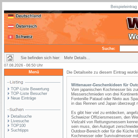
Beispieleintra
Suche:
Sie befinden sich hier: Mehr Details...
07.08.2026 - 06:50 Uhr
Menü
Die Detailseite zu diesem Eintrag wurde
Wittenauer-Geschenkideen für Out
TOP-Liste Bewertung
Vom japanischen Kochmesser bis zum
TOP-Liste Besucher
Messerschmieden von drei Kontinen
Neue Einträge
Fontenille Pataud oder Nieto aus Sp
in das Rennen und Japan überzeugt
Es gibt hier viel zu entdecken, ange
Detailsuche
Schweizer Offiziersmessern, den Wer
Livesuche
Vielzahl von Rettungsmessern kennen
TOP100
sein muss, den Autogurt zerschneide
Suchtipps
Outdoor-Bereich oder für die Küche t
Kochmesser oder Survivalmesser mit