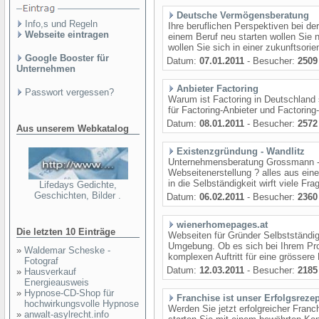
Deutsche Vermögensberatung
Info,s und Regeln
Ihre beruflichen Perspektiven bei 
Webseite eintragen
einem Beruf neu starten wollen Sie 
wollen Sie sich in einer zukunftsori
Google Booster für
Datum:
07.01.2011
- Besucher:
2509
Unternehmen
Anbieter Factoring
Passwort vergessen?
Warum ist Factoring in Deutschland
für Factoring-Anbieter und Factorin
Datum:
08.01.2011
- Besucher:
2572
Aus unserem Webkatalog
Existenzgründung - Wandlitz
Unternehmensberatung Grossmann - 
Webseitenerstellung ? alles aus ein
in die Selbständigkeit wirft viele Fra
Lifedays Gedichte,
Geschichten, Bilder .
Datum:
06.02.2011
- Besucher:
2360
wienerhomepages.at
Die letzten 10 Einträge
Webseiten für Gründer Selbstständig
Umgebung. Ob es sich bei Ihrem Pro
»
Waldemar Scheske -
komplexen Auftritt für eine grössere
Fotograf
Datum:
12.03.2011
- Besucher:
2185
»
Hausverkauf
Energieausweis
»
Hypnose-CD-Shop für
Franchise ist unser Erfolgsrezep
hochwirkungsvolle Hypnose
Werden Sie jetzt erfolgreicher Fran
»
anwalt-asylrecht.info