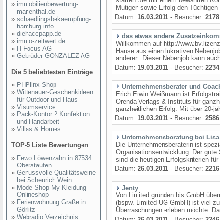
starten Sie mit einem bewährten Kon
»
immobilienbewertung-
Mutigen sowie Erfolg den Tüchtigen 
marienthal.de
Datum:
16.03.2011
- Besucher:
2178
»
schaedlingsbekaempfung-
hamburg.info
»
diehaccpapp.de
das etwas andere Zusatzeinko
»
immo-zeitwert.de
Willkommen auf http://www.bv.lizenzw
»
H Focus AG
Hause aus einen lukrativen Nebenjob
»
Gebrüder GONZALEZ AG
anderen. Dieser Nebenjob kann auch 
Datum:
19.03.2011
- Besucher:
2234
Die 5 beliebtesten Einträge
»
PHPlinx-Shop
Unternehmensberater und Coac
»
Wittenauer-Geschenkideen
Erich Erwin Weißmann ist Erfolgstr
für Outdoor und Haus
Orenda Verlags & Instituts für ganzh
»
Visumservice
ganzheitlichen Erfolg. Mit über 20-jäh
»
Pack-Kontor ? Konfektion
Datum:
19.03.2011
- Besucher:
2586
und Handarbeit
»
Villas & Homes
Unternehmensberatung bei Lisa
Die Unternehmensberaterin ist spezi
TOP-5 Liste Bewertungen
Organisationsentwicklung. Der gute
»
Fewo Löwenzahn in 87534
sind die heutigen Erfolgskriterien fü
Oberstaufen
Datum:
26.03.2011
- Besucher:
2216
»
Genussvolle Qualitätsweine
bei Scheurich Wein
»
Mode Shop-My Kleidung
Jenty
Onlineshop
Von Limited gründen bis GmbH über
»
Ferienwohnung Graße in
(bspw. Limited UG GmbH) ist viel z
Görlitz
Überraschungen erleben möchte. Dah
»
Webradio Verzeichnis
Datum:
26.03.2011
- Besucher:
2246