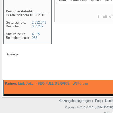
Besucherstatistik
Gezählt seit dem 10.02.2016
Seitenaufrufe:
2.032.349
Besucher:
387.279
Aufrufe heute:
4.825
Besucher heute:
938
Anzeige
Partner:
Link-Joker
-
SEO FULL SERVICE
-
W3Forum
Nutzungsbedingungen
Faq
Kont
|
|
p3xHostin
Copyright © 2013 -2026 by