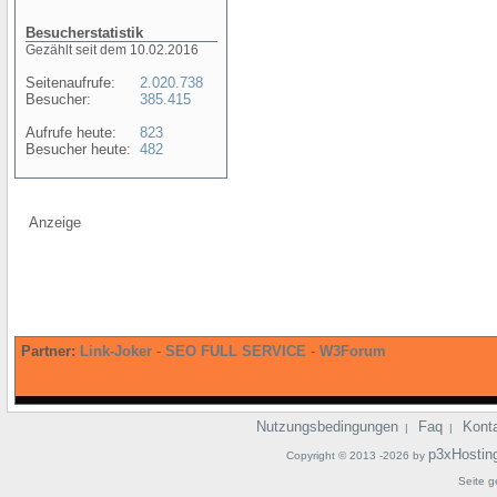
Besucherstatistik
Gezählt seit dem 10.02.2016
Seitenaufrufe:
2.020.738
Besucher:
385.415
Aufrufe heute:
823
Besucher heute:
482
Anzeige
Partner:
Link-Joker
-
SEO FULL SERVICE
-
W3Forum
Nutzungsbedingungen
Faq
Kont
|
|
p3xHostin
Copyright © 2013 -2026 by
Seite g