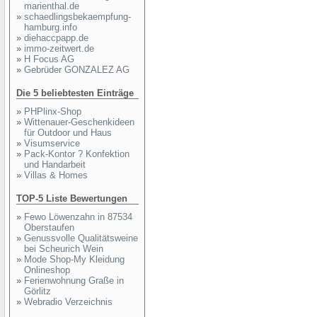
marienthal.de
»
schaedlingsbekaempfung-
hamburg.info
»
diehaccpapp.de
»
immo-zeitwert.de
»
H Focus AG
»
Gebrüder GONZALEZ AG
Die 5 beliebtesten Einträge
»
PHPlinx-Shop
»
Wittenauer-Geschenkideen
für Outdoor und Haus
»
Visumservice
»
Pack-Kontor ? Konfektion
und Handarbeit
»
Villas & Homes
TOP-5 Liste Bewertungen
»
Fewo Löwenzahn in 87534
Oberstaufen
»
Genussvolle Qualitätsweine
bei Scheurich Wein
»
Mode Shop-My Kleidung
Onlineshop
»
Ferienwohnung Graße in
Görlitz
»
Webradio Verzeichnis