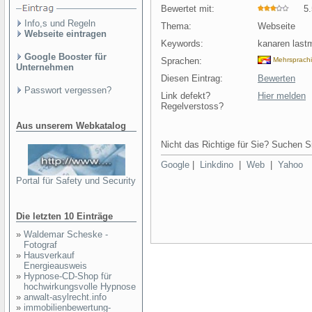
Bewertet mit:
5.5
Info,s und Regeln
Thema:
Webseite
Webseite eintragen
Keywords:
kanaren lastm
Google Booster für
Sprachen:
Mehrsprach
Unternehmen
Diesen Eintrag:
Bewerten
Passwort vergessen?
Link defekt?
Hier melden
Regelverstoss?
Aus unserem Webkatalog
Nicht das Richtige für Sie? Suchen Si
Google
|
Linkdino
|
Web
|
Yahoo
Portal für Safety und Security
Die letzten 10 Einträge
»
Waldemar Scheske -
Fotograf
»
Hausverkauf
Energieausweis
»
Hypnose-CD-Shop für
hochwirkungsvolle Hypnose
»
anwalt-asylrecht.info
»
immobilienbewertung-