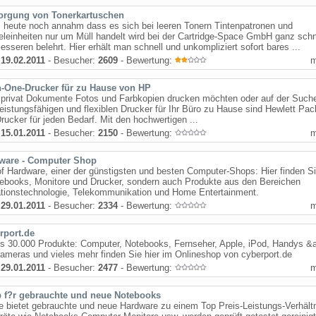
orgung von Tonerkartuschen
 heute noch annahm dass es sich bei leeren Tonern Tintenpatronen und
einheiten nur um Müll handelt wird bei der Cartridge-Space GmbH ganz schn
esseren belehrt. Hier erhält man schnell und unkompliziert sofort bares ...
:
19.02.2011
- Besucher:
2609
- Bewertung:
in-One-Drucker für zu Hause von HP
 privat Dokumente Fotos und Farbkopien drucken möchten oder auf der Such
eistungsfähigen und flexiblen Drucker für Ihr Büro zu Hause sind Hewlett Pac
Drucker für jeden Bedarf. Mit den hochwertigen ...
:
15.01.2011
- Besucher:
2150
- Bewertung:
ware - Computer Shop
 Hardware, einer der günstigsten und besten Computer-Shops: Hier finden Si
tebooks, Monitore und Drucker, sondern auch Produkte aus den Bereichen
ationstechnologie, Telekommunikation und Home Entertainment.
:
29.01.2011
- Besucher:
2334
- Bewertung:
rport.de
ls 30.000 Produkte: Computer, Notebooks, Fernseher, Apple, iPod, Handys &
kameras und vieles mehr finden Sie hier im Onlineshop von cyberport.de
:
29.01.2011
- Besucher:
2477
- Bewertung:
 f?r gebrauchte und neue Notebooks
de bietet gebrauchte und neue Hardware zu einem Top Preis-Leistungs-Verhältn