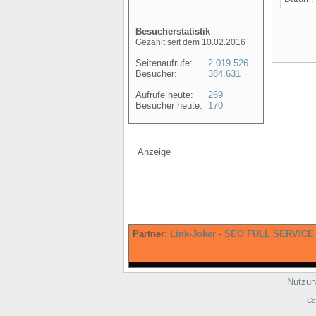
Besucherstatistik
Gezählt seit dem 10.02.2016
Seitenaufrufe:
2.019.526
Besucher:
384.631
Aufrufe heute:
269
Besucher heute:
170
Anzeige
Partner:
Link-Joker
-
SEO FULL SERVICE
Nutzun
Co