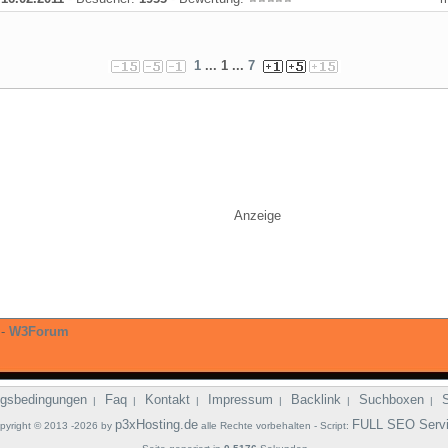
1
... 1 ...
7
Anzeige
-
W3Forum
gsbedingungen
Faq
Kontakt
Impressum
Backlink
Suchboxen
|
|
|
|
|
|
p3xHosting.de
FULL SEO Serv
pyright © 2013 -2026 by
alle Rechte vorbehalten - Script: