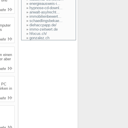
t und
»
energieausweis-i...
»
hypnose-cd-downl...
mehr
»
anwalt-asylrecht...
»
immobilienbewert...
»
schaedlingsbekae...
»
diehaccpapp.de/
omputer
»
immo-zeitwert.de
as
»
hfocus.ch/
»
gonzalez.ch
mehr
um einen
er aber
mehr
e PC
irken in
mehr
.
mehr