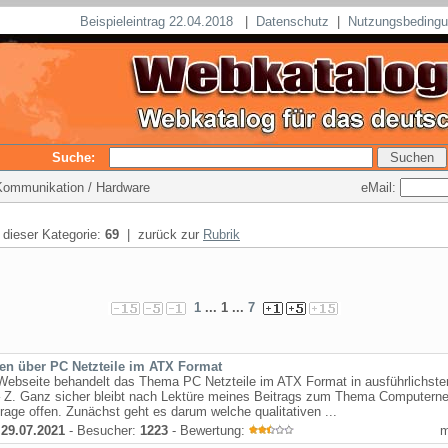
Beispieleintrag 22.04.2018
|
Datenschutz
|
Nutzungsbeding
Suche:
eMail:
 Kommunikation / Hardware
n dieser Kategorie:
69
| zurück zur
Rubrik
1
... 1 ...
7
en über PC Netzteile im ATX Format
Webseite behandelt das Thema PC Netzteile im ATX Format in ausführlichste
 Z. Ganz sicher bleibt nach Lektüre meines Beitrags zum Thema Computernet
rage offen. Zunächst geht es darum welche qualitativen ...
:
29.07.2021
- Besucher:
1223
- Bewertung: