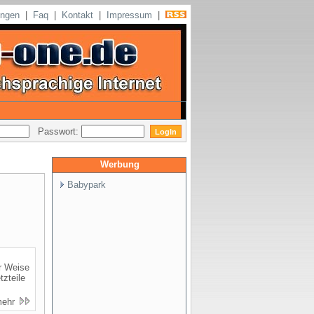
ungen
|
Faq
|
Kontakt
|
Impressum
|
Passwort:
Werbung
Babypark
r Weise
zteile
mehr