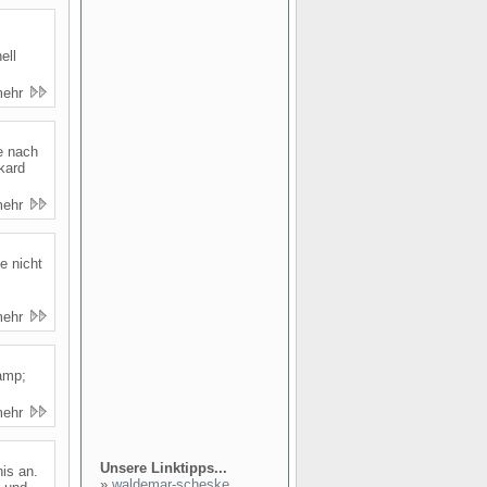
ell
mehr
e nach
kard
mehr
e nicht
mehr
amp;
mehr
Unsere Linktipps...
is an.
»
waldemar-scheske...