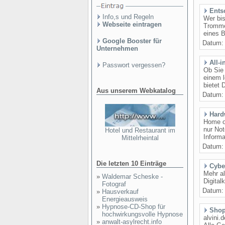
Ents
Info,s und Regeln
Wer bis
Webseite eintragen
Trommel
eines B
Google Booster für
Datum
Unternehmen
All-
Passwort vergessen?
Ob Sie
einem l
bietet 
Aus unserem Webkatalog
Datum
Hard
Home of
nur No
Hotel und Restaurant im
Inform
Mittelrheintal
Datum
Die letzten 10 Einträge
Cybe
Mehr a
»
Waldemar Scheske -
Digital
Fotograf
Datum
»
Hausverkauf
Energieausweis
»
Hypnose-CD-Shop für
Shop
hochwirkungsvolle Hypnose
alvini.
»
anwalt-asylrecht.info