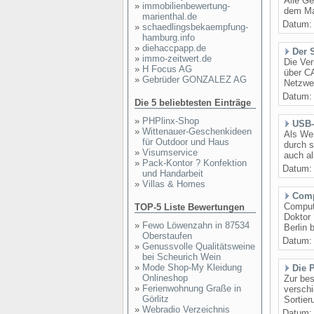
Alle Ge
»
immobilienbewertung-
dem Mar
marienthal.de
Datum
»
schaedlingsbekaempfung-
hamburg.info
»
diehaccpapp.de
Der 
»
immo-zeitwert.de
Die Ver
»
H Focus AG
über C
»
Gebrüder GONZALEZ AG
Netzwer
Datum
Die 5 beliebtesten Einträge
»
PHPlinx-Shop
USB-
»
Wittenauer-Geschenkideen
Als Wer
für Outdoor und Haus
durch s
»
Visumservice
auch al
»
Pack-Kontor ? Konfektion
Datum
und Handarbeit
»
Villas & Homes
Comp
Compute
TOP-5 Liste Bewertungen
Doktor 
»
Fewo Löwenzahn in 87534
Berlin 
Oberstaufen
Datum
»
Genussvolle Qualitätsweine
bei Scheurich Wein
»
Mode Shop-My Kleidung
Die 
Onlineshop
Zur bes
»
Ferienwohnung Graße in
verschi
Görlitz
Sortier
»
Webradio Verzeichnis
Datum