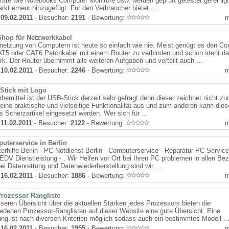
räte wie Notebooks Computer Monitore usw. werden geprüft getestet gereinig
kt erneut hinzugefügt. Für den Verbraucher bietet ...
:
09.02.2011
- Besucher:
2191
- Bewertung:
Shop für Netzwerkkabel
netzung von Computern ist heute so einfach wie nie. Meist genügt es den C
AT5 oder CAT6 Patchkabel mit einem Router zu verbinden und schon steht d
k. Der Router übernimmt alle weiteren Aufgaben und verteilt auch ...
:
10.02.2011
- Besucher:
2246
- Bewertung:
Stick mit Logo
bemittel ist der USB-Stick derzeit sehr gefragt denn dieser zeichnet nicht z
eine praktische und vielseitige Funktionalität aus und zum anderen kann dies
s Scherzartikel eingesetzt werden. Wer sich für ...
:
11.02.2011
- Besucher:
2122
- Bewertung:
uterservice in Berlin
rhilfe Berlin - PC Notdienst Berlin - Computerservice - Reparatur PC Servic
EDV Dienstleistung - . Wir Helfen vor Ort bei Ihren PC problemen in allen Bez
bei Datenrettung und Datenwiederherstellung sind wir ...
:
16.02.2011
- Besucher:
1886
- Bewertung:
Prozessor Rangliste
seren Übersicht über die aktuellen Stärken jedes Prozessors bieten die
edenen Prozessor-Ranglisten auf dieser Website eine gute Übersicht. Eine
ung ist nach diversen Kriterien möglich sodass auch ein bestimmtes Modell ..
:
16.02.2011
- Besucher:
1955
- Bewertung: