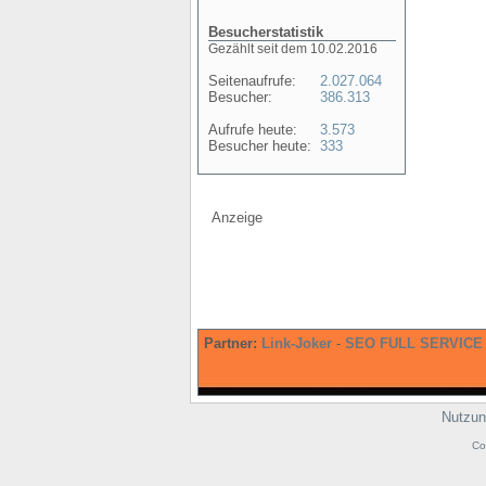
Besucherstatistik
Gezählt seit dem 10.02.2016
Seitenaufrufe:
2.027.064
Besucher:
386.313
Aufrufe heute:
3.573
Besucher heute:
333
Anzeige
Partner:
Link-Joker
-
SEO FULL SERVICE
Nutzun
Co