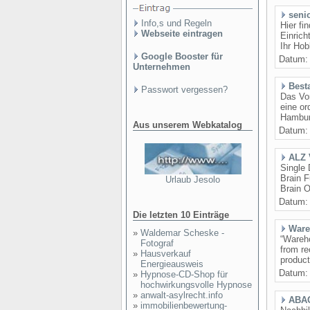
seni
Info,s und Regeln
Hier f
Webseite eintragen
Einric
Ihr Hob
Google Booster für
Datum
Unternehmen
Best
Passwort vergessen?
Das Vor
eine o
Hamburg
Aus unserem Webkatalog
Datum
ALZ 
Single
Brain F
Urlaub Jesolo
Brain 
Datum
Die letzten 10 Einträge
Ware
»
Waldemar Scheske -
“Wareho
Fotograf
from re
»
Hausverkauf
product
Energieausweis
Datum
»
Hypnose-CD-Shop für
hochwirkungsvolle Hypnose
»
anwalt-asylrecht.info
ABAC
»
immobilienbewertung-