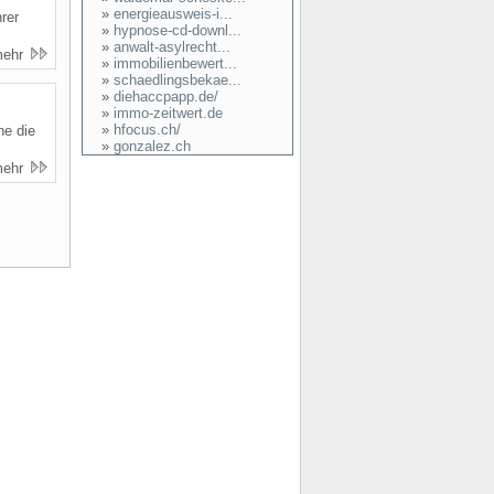
»
energieausweis-i...
rer
»
hypnose-cd-downl...
»
anwalt-asylrecht...
mehr
»
immobilienbewert...
»
schaedlingsbekae...
»
diehaccpapp.de/
»
immo-zeitwert.de
»
hfocus.ch/
ne die
»
gonzalez.ch
mehr