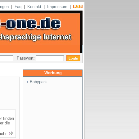
ungen
|
Faq
|
Kontakt
|
Impressum
|
Passwort:
Werbung
Babypark
r finden
er die
mehr