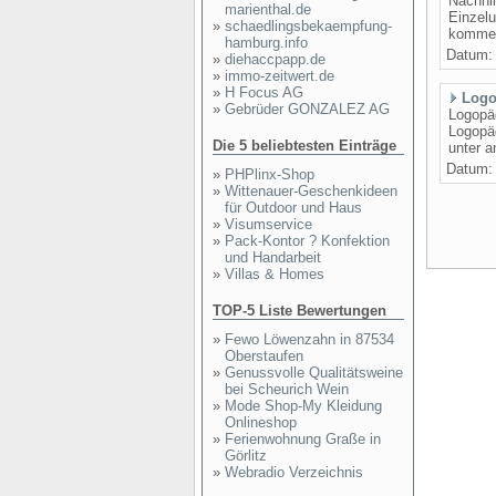
Nachhil
marienthal.de
Einzelu
»
schaedlingsbekaempfung-
kommen
hamburg.info
Datum
»
diehaccpapp.de
»
immo-zeitwert.de
»
H Focus AG
Logo
»
Gebrüder GONZALEZ AG
Logopäd
Logopäd
Die 5 beliebtesten Einträge
unter a
Datum
»
PHPlinx-Shop
»
Wittenauer-Geschenkideen
für Outdoor und Haus
»
Visumservice
»
Pack-Kontor ? Konfektion
und Handarbeit
»
Villas & Homes
TOP-5 Liste Bewertungen
»
Fewo Löwenzahn in 87534
Oberstaufen
»
Genussvolle Qualitätsweine
bei Scheurich Wein
»
Mode Shop-My Kleidung
Onlineshop
»
Ferienwohnung Graße in
Görlitz
»
Webradio Verzeichnis