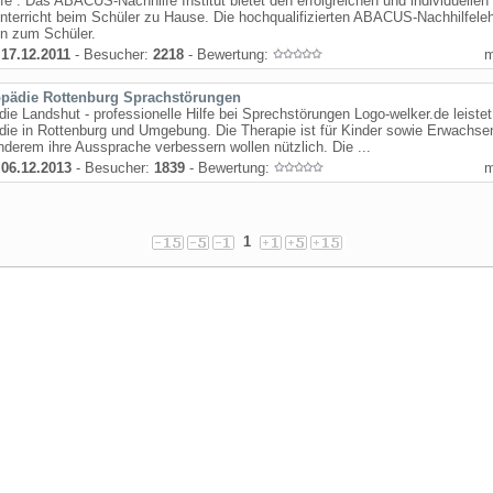
fe : Das ABACUS-Nachhilfe Institut bietet den erfolgreichen und individuellen
nterricht beim Schüler zu Hause. Die hochqualifizierten ABACUS-Nachhilfeleh
 zum Schüler.
:
17.12.2011
- Besucher:
2218
- Bewertung:
pädie Rottenburg Sprachstörungen
ie Landshut - professionelle Hilfe bei Sprechstörungen Logo-welker.de leistet
ie in Rottenburg und Umgebung. Die Therapie ist für Kinder sowie Erwachse
nderem ihre Aussprache verbessern wollen nützlich. Die ...
:
06.12.2013
- Besucher:
1839
- Bewertung:
1