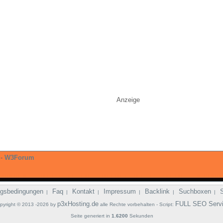
Anzeige
-
W3Forum
gsbedingungen
Faq
Kontakt
Impressum
Backlink
Suchboxen
|
|
|
|
|
|
p3xHosting.de
FULL SEO Serv
pyright © 2013 -2026 by
alle Rechte vorbehalten - Script:
Seite generiert in
1.6200
Sekunden