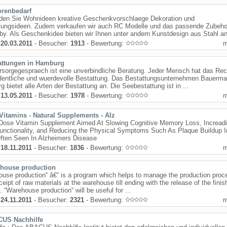
orenbedarf
inden Sie Wohnideen kreative Geschenkvorschlaege Dekoration und
htungsideen. Zudem verkaufen wir auch RC Modelle und das passende Zubeho
by. Als Geschenkidee bieten wir Ihnen unter andern Kunstdesign aus Stahl an.
:
20.03.2011
- Besucher:
1913
- Bewertung:
attungen in Hamburg
sorgegespraech ist eine unverbindliche Beratung. Jeder Mensch hat das Rec
rdentliche und wuerdevolle Bestattung. Das Bestattungsunternehmen Bauerm
 bietet alle Arten der Bestattung an. Die Seebestattung ist in ...
:
13.05.2011
- Besucher:
1978
- Bewertung:
Vitamins - Natural Supplements - Alz
 Dose Vitamin Supplement Aimed At Slowing Cognitive Memory Loss, Incread
unctionality, and Reducing the Physical Symptoms Such As Plaque Buildup 
Often Seen In Alzheimers Disease
:
18.11.2011
- Besucher:
1836
- Bewertung:
house production
use production“ â€“ is a program which helps to manage the production proc
ceipt of raw materials at the warehouse till ending with the release of the fini
. “Warehouse production“ will be useful for ...
:
24.11.2011
- Besucher:
2321
- Bewertung:
US Nachhilfe