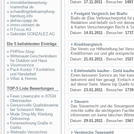
Datum:
17.11.2011
- Besucher:
1483
»
immobilienbewertung-
marienthal.de
»
schaedlingsbekaempfung-
Festgeld Vergleich bei Biallo
hamburg.info
Biallo.de (Das Verbraucherportal für
»
diehaccpapp.de
Redaktion und befaßt sich mit dies
»
immo-zeitwert.de
& Karten Versicherungen Recht & St
»
H Focus AG
Datum:
14.01.2011
- Besucher:
1737
»
Gebrüder GONZALEZ AG
Die 5 beliebtesten Einträge
Kreditvergleich
Der Verein zur Hilfestellung bei Ver
»
PHPlinx-Shop
Kreditformen vor und gibt entsprech
»
Wittenauer-Geschenkideen
Datum:
21.01.2011
- Besucher:
1527
für Outdoor und Haus
»
Visumservice
»
Pack-Kontor ? Konfektion
Edelmetalle kaufen - Gold kaufe
und Handarbeit
Einen besseren Service als hier ka
»
Villas & Homes
bekommt wird hier gesagt. Einfach ein
auf dieser Seite. Meine top Quelle f
TOP-5 Liste Bewertungen
Datum:
23.01.2011
- Besucher:
1739
»
Fewo Löwenzahn in 87534
Oberstaufen
Steuern
»
Genussvolle Qualitätsweine
Das Steuerrecht und die Steuergese
bei Scheurich Wein
möchte sollte die wichtigsten Fachb
»
Mode Shop-My Kleidung
informieren um keine falschen Wörte
Onlineshop
Datum:
29.01.2011
- Besucher:
1567
»
Ferienwohnung Graße in
Görlitz
»
Webradio Verzeichnis
Vergleiche Tagesgeld