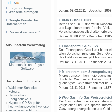
Info,s und Regeln
Datum:
09.02.2011
- Besucher:
1807
Webseite eintragen
Google Booster für
KMR CONSULTING
Unternehmen
Bereits seit 2013 sind wir in Koope
und Kapitalmarktrecht für eine Vie
Versicherungsgesellschaften erfolgrei
Passwort vergessen?
Datum:
08.08.2021
- Besucher:
1285
Aus unserem Webkatalog
Finanzportal Geld-Luxx
Das Finanzportal Geld-Luxx bietet w
allen Bereichen rund ums Geld. Ob 
das Geld verdienen geht hier wird una
Datum:
17.11.2011
- Besucher:
2184
Mathematik- und Physik-
Software
Microstrom.com Strompreisverg
Microstrom.com kennt die guenstigs
durch den Wechsel zu Oekostrom. Di
Die letzten 10 Einträge
guenstigste Oekostromanbieter bei M
»
Waldemar Scheske -
Datum:
17.11.2011
- Besucher:
1837
Fotograf
»
Hausverkauf
Web-Gas.info Gas Preisvergleic
Energieausweis
Der Gas Tarifrechner kann kostenlos
»
Hypnose-CD-Shop für
vergleichen und Geld sparen. Inform
hochwirkungsvolle Hypnose
Gasversorger vergleichen und Geld s
»
anwalt-asylrecht.info