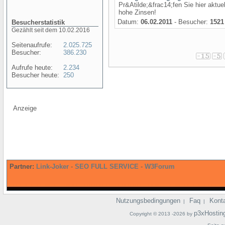
Pr&Atilde;&frac14;fen Sie hier aktue
hohe Zinsen!
Datum:
06.02.2011
- Besucher:
1521
Besucherstatistik
Gezählt seit dem 10.02.2016
Seitenaufrufe:
2.025.725
Besucher:
386.230
Aufrufe heute:
2.234
Besucher heute:
250
Anzeige
Partner:
Link-Joker
-
SEO FULL SERVICE
-
W3Forum
Nutzungsbedingungen
Faq
Kont
|
|
p3xHostin
Copyright © 2013 -2026 by