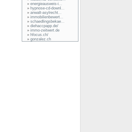
»
energieausweis-i...
»
hypnose-cd-downl...
»
anwalt-asylrecht...
»
immobilienbewert...
»
schaedlingsbekae...
»
diehaccpapp.de/
»
immo-zeitwert.de
»
hfocus.ch/
»
gonzalez.ch