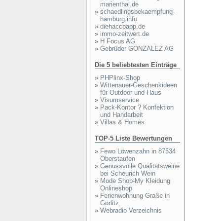
marienthal.de
»
schaedlingsbekaempfung-
hamburg.info
»
diehaccpapp.de
»
immo-zeitwert.de
»
H Focus AG
»
Gebrüder GONZALEZ AG
Die 5 beliebtesten Einträge
»
PHPlinx-Shop
»
Wittenauer-Geschenkideen
für Outdoor und Haus
»
Visumservice
»
Pack-Kontor ? Konfektion
und Handarbeit
»
Villas & Homes
TOP-5 Liste Bewertungen
»
Fewo Löwenzahn in 87534
Oberstaufen
»
Genussvolle Qualitätsweine
bei Scheurich Wein
»
Mode Shop-My Kleidung
Onlineshop
»
Ferienwohnung Graße in
Görlitz
»
Webradio Verzeichnis