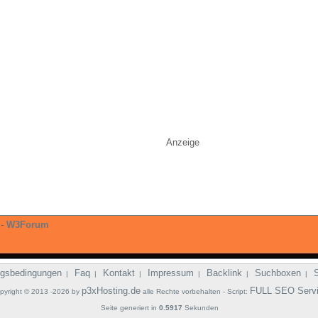
Anzeige
-
W3Forum
gsbedingungen
Faq
Kontakt
Impressum
Backlink
Suchboxen
|
|
|
|
|
|
p3xHosting.de
FULL SEO Serv
pyright © 2013 -2026 by
alle Rechte vorbehalten - Script:
Seite generiert in
0.5917
Sekunden