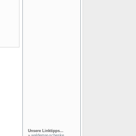
Unsere Linktipps...
»
waldemar-scheske...