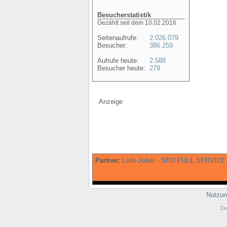
Besucherstatistik
Gezählt seit dem 10.02.2016
Seitenaufrufe:
2.026.079
Besucher:
386.259
Aufrufe heute:
2.588
Besucher heute:
279
Anzeige
Partner:
Link-Joker
-
SEO FULL SERVICE
Nutzun
Co