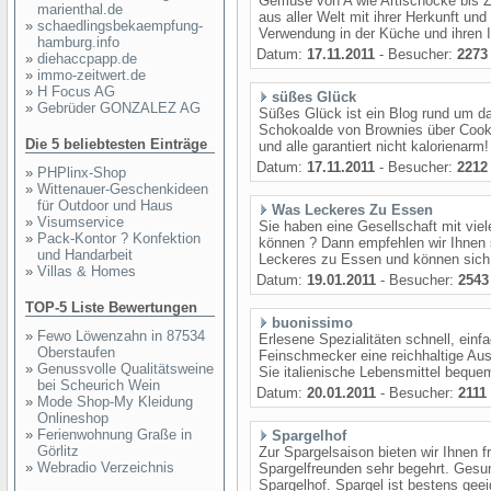
Gemüse von A wie Artischocke bis 
marienthal.de
aus aller Welt mit ihrer Herkunft u
»
schaedlingsbekaempfung-
Verwendung in der Küche und ihren I
hamburg.info
Datum:
17.11.2011
- Besucher:
2273
»
diehaccpapp.de
»
immo-zeitwert.de
»
H Focus AG
süßes Glück
»
Gebrüder GONZALEZ AG
Süßes Glück ist ein Blog rund um d
Schokoalde von Brownies über Cooki
Die 5 beliebtesten Einträge
und alle garantiert nicht kalorienarm
Datum:
17.11.2011
- Besucher:
2212
»
PHPlinx-Shop
»
Wittenauer-Geschenkideen
für Outdoor und Haus
Was Leckeres Zu Essen
»
Visumservice
Sie haben eine Gesellschaft mit viel
»
Pack-Kontor ? Konfektion
können ? Dann empfehlen wir Ihnen 
und Handarbeit
Leckeres zu Essen und können sich 
»
Villas & Homes
Datum:
19.01.2011
- Besucher:
2543
TOP-5 Liste Bewertungen
buonissimo
»
Fewo Löwenzahn in 87534
Erlesene Spezialitäten schnell, ein
Oberstaufen
Feinschmecker eine reichhaltige Aus
»
Genussvolle Qualitätsweine
Sie italienische Lebensmittel beque
bei Scheurich Wein
Datum:
20.01.2011
- Besucher:
2111
»
Mode Shop-My Kleidung
Onlineshop
»
Ferienwohnung Graße in
Spargelhof
Görlitz
Zur Spargelsaison bieten wir Ihnen f
»
Webradio Verzeichnis
Spargelfreunden sehr begehrt. Gesu
Spargelhof. Spargel ist bestens geei