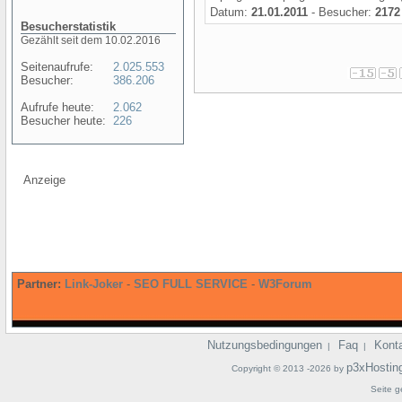
Datum:
21.01.2011
- Besucher:
2172
Besucherstatistik
Gezählt seit dem 10.02.2016
Seitenaufrufe:
2.025.553
Besucher:
386.206
Aufrufe heute:
2.062
Besucher heute:
226
Anzeige
Partner:
Link-Joker
-
SEO FULL SERVICE
-
W3Forum
Nutzungsbedingungen
Faq
Kont
|
|
p3xHostin
Copyright © 2013 -2026 by
Seite g