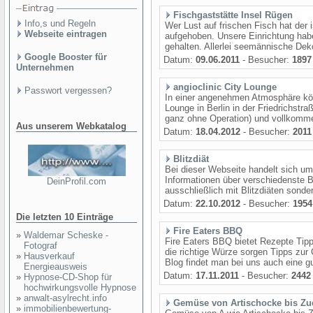
Fischgaststätte Insel Rügen
Info,s und Regeln
Wer Lust auf frischen Fisch hat der 
Webseite eintragen
aufgehoben. Unsere Einrichtung habe
gehalten. Allerlei seemännische Deko
Google Booster für
Datum:
09.06.2011
- Besucher:
1897
Unternehmen
angioclinic City Lounge
Passwort vergessen?
In einer angenehmen Atmosphäre kön
Lounge in Berlin in der Friedrichstr
ganz ohne Operation) und vollkomme
Aus unserem Webkatalog
Datum:
18.04.2012
- Besucher:
2011
Blitzdiät
Bei dieser Webseite handelt sich um
Informationen über verschiedenste Bl
DeinProfil.com
ausschließlich mit Blitzdiäten sonde
Datum:
22.10.2012
- Besucher:
1954
Die letzten 10 Einträge
Fire Eaters BBQ
»
Waldemar Scheske -
Fire Eaters BBQ bietet Rezepte Tip
Fotograf
die richtige Würze sorgen Tipps zur 
»
Hausverkauf
Blog findet man bei uns auch eine gut
Energieausweis
Datum:
17.11.2011
- Besucher:
2442
»
Hypnose-CD-Shop für
hochwirkungsvolle Hypnose
»
anwalt-asylrecht.info
Gemüse von Artischocke bis Zu
»
immobilienbewertung-