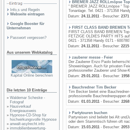
BREMER JAZZ ROLLmöpse Top P
“ BREMER JAZZ ROLLmöpse “ Top Ja
Info,s und Regeln
Tonanlage. Tel. 0421 - 371358 Hand
Webseite eintragen
Datum:
24.11.2011
- Besucher:
2371
Google Booster für
FIRST CLASS BAND BREMEN Top
Unternehmen
FIRST CLASS BAND BREMEN Top P
FETZIGE OLDIES PARTY HITS auf deu
Passwort vergessen?
0421 - 371358 Handy 0171 - 600780
Datum:
24.11.2011
- Besucher:
2215
Aus unserem Webkatalog
zauberer messe - Feier
Der Zauberer Enzo Paolo beherrscht 
Showeinlagen. Auch für privaten Fei
professioneller Zauberer und Show-Kü
Kapital Online berechnen
Datum:
29.01.2011
- Besucher:
1958
Bauchredner Tim Becker
Die letzten 10 Einträge
Tim Becker bietet eine Bauchredner
professionelle Bauchrednerpuppen di
»
Waldemar Scheske -
Datum:
01.03.2011
- Besucher:
2268
Fotograf
»
Hausverkauf
Energieausweis
Partytouren buchen
»
Hypnose-CD-Shop für
Partyreisen sind beliebt bei Alt un
hochwirkungsvolle Hypnose
oder dem Stammtisch führen oft nac
»
anwalt-asylrecht.info
Datum:
15.03.2011
- Besucher:
2053
»
immobilienbewertung-