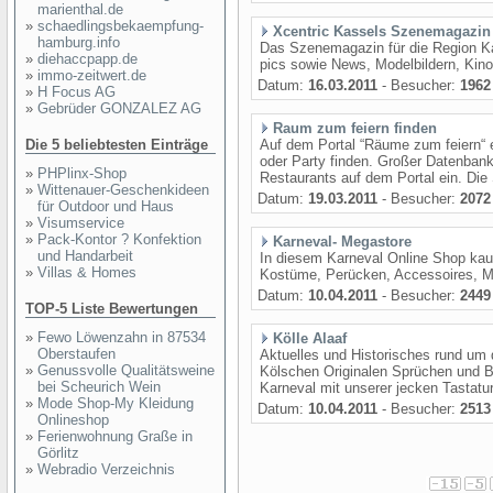
marienthal.de
»
schaedlingsbekaempfung-
Xcentric Kassels Szenemagazin
hamburg.info
Das Szenemagazin für die Region Ka
»
diehaccpapp.de
pics sowie News, Modelbildern, Kin
»
immo-zeitwert.de
Datum:
16.03.2011
- Besucher:
1962
»
H Focus AG
»
Gebrüder GONZALEZ AG
Raum zum feiern finden
Die 5 beliebtesten Einträge
Auf dem Portal “Räume zum feiern“ e
oder Party finden. Großer Datenbank
»
PHPlinx-Shop
Restaurants auf dem Portal ein. Di
»
Wittenauer-Geschenkideen
Datum:
19.03.2011
- Besucher:
2072
für Outdoor und Haus
»
Visumservice
»
Pack-Kontor ? Konfektion
Karneval- Megastore
und Handarbeit
In diesem Karneval Online Shop kau
»
Villas & Homes
Kostüme, Perücken, Accessoires, M
Datum:
10.04.2011
- Besucher:
2449
TOP-5 Liste Bewertungen
»
Fewo Löwenzahn in 87534
Kölle Alaaf
Oberstaufen
Aktuelles und Historisches rund um 
»
Genussvolle Qualitätsweine
Kölschen Originalen Sprüchen und 
bei Scheurich Wein
Karneval mit unserer jecken Tastatu
»
Mode Shop-My Kleidung
Datum:
10.04.2011
- Besucher:
2513
Onlineshop
»
Ferienwohnung Graße in
Görlitz
»
Webradio Verzeichnis