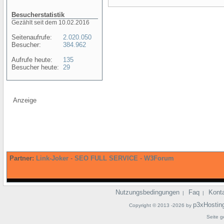
Besucherstatistik
Gezählt seit dem 10.02.2016
Seitenaufrufe:
2.020.050
Besucher:
384.962
Aufrufe heute:
135
Besucher heute:
29
Anzeige
Partner:
Link-Joker
-
SEO FULL SERVICE
-
W3Forum
Nutzungsbedingungen
Faq
Kont
|
|
p3xHostin
Copyright © 2013 -2026 by
Seite g