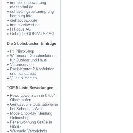
»
immobilienbewertung-
marienthal.de
»
schaedlingsbekaempfung-
hamburg.info
»
diehaccpapp.de
»
immo-zeitwert.de
»
H Focus AG
»
Gebrüder GONZALEZ AG
Die 5 beliebtesten Einträge
»
PHPlinx-Shop
»
Wittenauer-Geschenkideen
für Outdoor und Haus
»
Visumservice
»
Pack-Kontor ? Konfektion
und Handarbeit
»
Villas & Homes
TOP-5 Liste Bewertungen
»
Fewo Löwenzahn in 87534
Oberstaufen
»
Genussvolle Qualitätsweine
bei Scheurich Wein
»
Mode Shop-My Kleidung
Onlineshop
»
Ferienwohnung Graße in
Görlitz
»
Webradio Verzeichnis