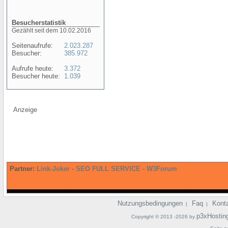
Besucherstatistik
Gezählt seit dem 10.02.2016
Seitenaufrufe:
2.023.287
Besucher:
385.972
Aufrufe heute:
3.372
Besucher heute:
1.039
Anzeige
Partner:
Link-Joker
-
SEO FULL SERVICE
-
W3Forum
Nutzungsbedingungen
Faq
Kont
|
|
p3xHostin
Copyright © 2013 -2026 by