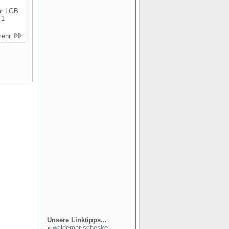
ur LGB
 1
mehr
Unsere Linktipps...
»
waldemar-scheske...