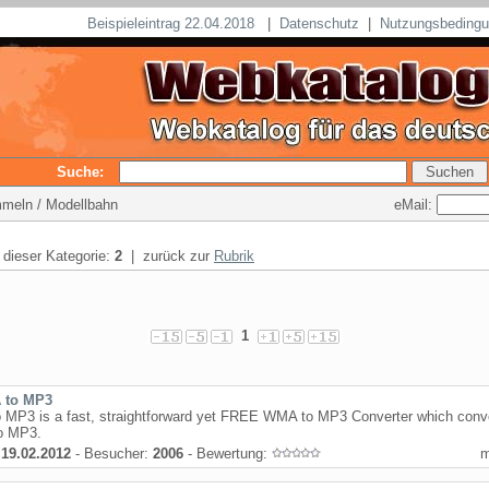
Beispieleintrag 22.04.2018
|
Datenschutz
|
Nutzungsbeding
Suche:
eMail:
mmeln / Modellbahn
n dieser Kategorie:
2
| zurück zur
Rubrik
1
 to MP3
 MP3 is a fast, straightforward yet FREE WMA to MP3 Converter which conv
o MP3.
:
19.02.2012
- Besucher:
2006
- Bewertung: