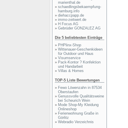
marienthal.de
»
schaedlingsbekaempfung-
hamburg.info
»
diehaccpapp.de
»
immo-zeitwert.de
»
H Focus AG
»
Gebrüder GONZALEZ AG
Die 5 beliebtesten Einträge
»
PHPlinx-Shop
»
Wittenauer-Geschenkideen
für Outdoor und Haus
»
Visumservice
»
Pack-Kontor ? Konfektion
und Handarbeit
»
Villas & Homes
TOP-5 Liste Bewertungen
»
Fewo Löwenzahn in 87534
Oberstaufen
»
Genussvolle Qualitätsweine
bei Scheurich Wein
»
Mode Shop-My Kleidung
Onlineshop
»
Ferienwohnung Graße in
Görlitz
»
Webradio Verzeichnis