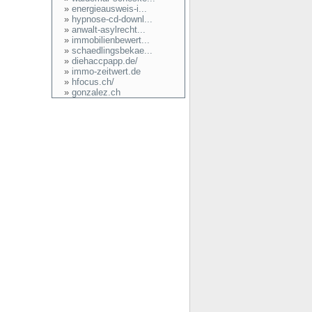
»
energieausweis-i...
»
hypnose-cd-downl...
»
anwalt-asylrecht...
»
immobilienbewert...
»
schaedlingsbekae...
»
diehaccpapp.de/
»
immo-zeitwert.de
»
hfocus.ch/
»
gonzalez.ch