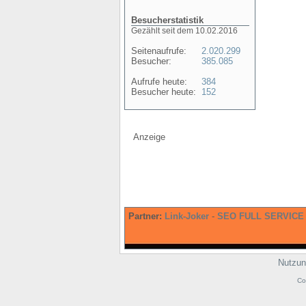
Besucherstatistik
Gezählt seit dem 10.02.2016
Seitenaufrufe:
2.020.299
Besucher:
385.085
Aufrufe heute:
384
Besucher heute:
152
Anzeige
Partner:
Link-Joker
-
SEO FULL SERVICE
Nutzun
Co