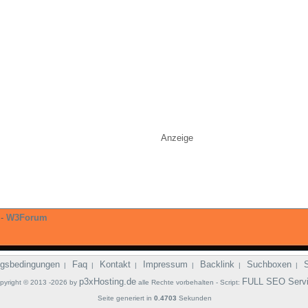
Anzeige
-
W3Forum
gsbedingungen
Faq
Kontakt
Impressum
Backlink
Suchboxen
|
|
|
|
|
|
p3xHosting.de
FULL SEO Serv
pyright © 2013 -2026 by
alle Rechte vorbehalten - Script:
Seite generiert in
0.4703
Sekunden