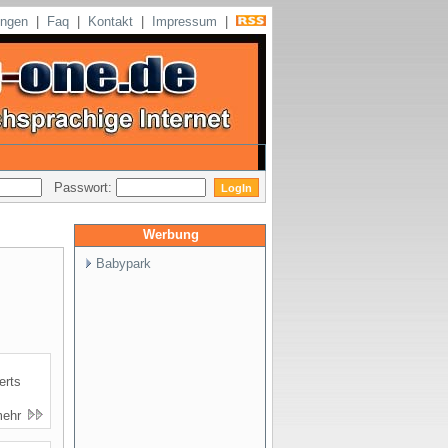
ungen
|
Faq
|
Kontakt
|
Impressum
|
Passwort:
Werbung
Babypark
erts
mehr