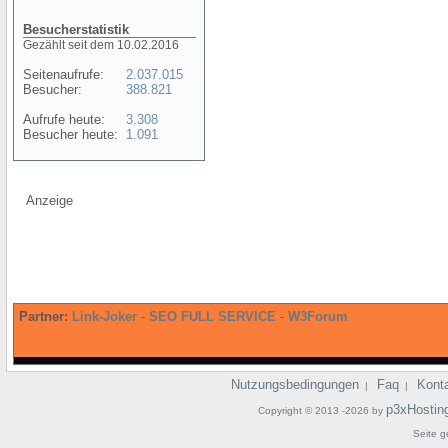
Besucherstatistik
Gezählt seit dem 10.02.2016
Seitenaufrufe:
2.037.015
Besucher:
388.821
Aufrufe heute:
3.308
Besucher heute:
1.091
Anzeige
Partner:
Link-Joker
-
SEO FULL SERVICE
-
W3Forum
Nutzungsbedingungen
Faq
Kont
|
|
p3xHostin
Copyright © 2013 -2026 by
Seite g