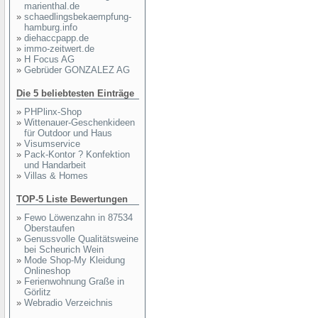
marienthal.de
»
schaedlingsbekaempfung-
hamburg.info
»
diehaccpapp.de
»
immo-zeitwert.de
»
H Focus AG
»
Gebrüder GONZALEZ AG
Die 5 beliebtesten Einträge
»
PHPlinx-Shop
»
Wittenauer-Geschenkideen
für Outdoor und Haus
»
Visumservice
»
Pack-Kontor ? Konfektion
und Handarbeit
»
Villas & Homes
TOP-5 Liste Bewertungen
»
Fewo Löwenzahn in 87534
Oberstaufen
»
Genussvolle Qualitätsweine
bei Scheurich Wein
»
Mode Shop-My Kleidung
Onlineshop
»
Ferienwohnung Graße in
Görlitz
»
Webradio Verzeichnis