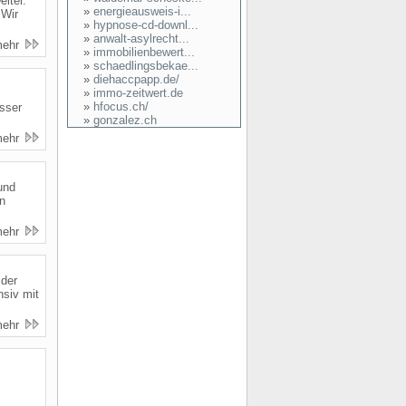
iter.
»
energieausweis-i...
 Wir
»
hypnose-cd-downl...
»
anwalt-asylrecht...
mehr
»
immobilienbewert...
»
schaedlingsbekae...
»
diehaccpapp.de/
»
immo-zeitwert.de
»
hfocus.ch/
asser
»
gonzalez.ch
mehr
und
en
mehr
 der
nsiv mit
mehr