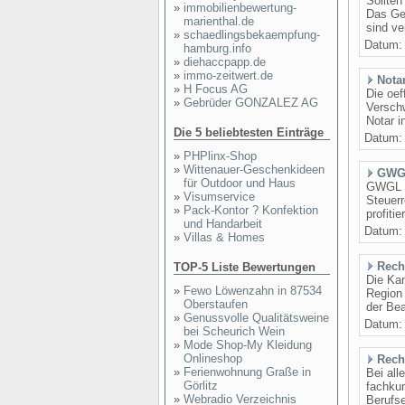
Sollten
»
immobilienbewertung-
Das Gel
marienthal.de
sind ve
»
schaedlingsbekaempfung-
Datum
hamburg.info
»
diehaccpapp.de
»
immo-zeitwert.de
Notar
»
H Focus AG
Die oef
»
Gebrüder GONZALEZ AG
Verschw
Notar i
Die 5 beliebtesten Einträge
Datum
»
PHPlinx-Shop
»
Wittenauer-Geschenkideen
GWGL
für Outdoor und Haus
GWGL K
»
Visumservice
Steuerr
»
Pack-Kontor ? Konfektion
profiti
und Handarbeit
Datum
»
Villas & Homes
Rech
TOP-5 Liste Bewertungen
Die Kan
»
Fewo Löwenzahn in 87534
Region 
Oberstaufen
der Bea
»
Genussvolle Qualitätsweine
Datum
bei Scheurich Wein
»
Mode Shop-My Kleidung
Onlineshop
Rech
»
Ferienwohnung Graße in
Bei all
Görlitz
fachkun
»
Webradio Verzeichnis
Berufse