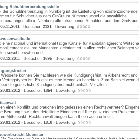
berg Schuldnerberatungsstelle
l der Schuldnerberatung in Nürnberg ist die Einleitung von existenzsichernde
men für Schuldner aus dem Großraum Nürnberg wobei die anwaltliche
erberatungsstelle in Nürnberg alle ratsuchende Schuldner aus dem Großraum 
:
05.11.2011
- Besucher:
2121
- Bewertung:
ws-anwaelte.de
d eine national und international tätige Kanzlei für Kapitalanlagerecht Wirtscha
obilienrecht die ihre Mandanten zielorientiert in allen rechtlichen Belangen ver
llen sowohl privaten und ...
:
08.12.2011
- Besucher:
1696
- Bewertung:
igungsfristen
 Webseite können Sie nachlesen wie die Kündigungsfrist im Arbeitsrecht und 
 Vertragstypen ist. Es gibt es eine Menge zu beachten. Zum Beispiel wenn d
eber die gesetzliche Kündigungsfrist nicht einhält. Vor allem ...
:
20.01.2012
- Besucher:
1864
- Bewertung:
tsanwalt
en einen Konflikt und brauchen infolgedessen einen Rechtsvertreter? Eingeh
he Beratung sowie das detaillierte Eingehen auf Ihre ganz eigenen Probleme 
 im Mittelpunkt. Rechtsanwalt Siegen kann Ihnen auch online ...
:
29.01.2012
- Besucher:
1810
- Bewertung:
bewerbsrecht Muenster