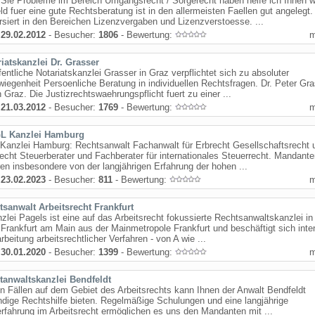
 Sie Probleme im Bereich Umgangsrecht / Sorgerecht haben helfe ich Ihnen we
d fuer eine gute Rechtsberatung ist in den allermeisten Faellen gut angelegt.
rsiert in den Bereichen Lizenzvergaben und Lizenzverstoesse. ...
:
29.02.2012
- Besucher:
1806
- Bewertung:
iatskanzlei Dr. Grasser
fentliche Notariatskanzlei Grasser in Graz verpflichtet sich zu absoluter
iegenheit Persoenliche Beratung in individuellen Rechtsfragen. Dr. Peter Gr
n Graz. Die Justizrechtswaehrungspflicht fuert zu einer ...
:
21.03.2012
- Besucher:
1769
- Bewertung:
 Kanzlei Hamburg
anzlei Hamburg: Rechtsanwalt Fachanwalt für Erbrecht Gesellschaftsrecht 
echt Steuerberater und Fachberater für internationales Steuerrecht. Mandant
eren insbesondere von der langjährigen Erfahrung der hohen ...
:
23.02.2023
- Besucher:
811
- Bewertung:
tsanwalt Arbeitsrecht Frankfurt
zlei Pagels ist eine auf das Arbeitsrecht fokussierte Rechtsanwaltskanzlei in
Frankfurt am Main aus der Mainmetropole Frankfurt und beschäftigt sich inte
rbeitung arbeitsrechtlicher Verfahren - von A wie ...
:
30.01.2020
- Besucher:
1399
- Bewertung:
tanwaltskanzlei Bendfeldt
en Fällen auf dem Gebiet des Arbeitsrechts kann Ihnen der Anwalt Bendfeldt
dige Rechtshilfe bieten. Regelmäßige Schulungen und eine langjährige
rfahrung im Arbeitsrecht ermöglichen es uns den Mandanten mit ...