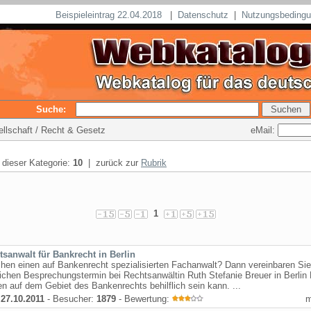
Beispieleintrag 22.04.2018
|
Datenschutz
|
Nutzungsbeding
Suche:
eMail:
sellschaft / Recht & Gesetz
n dieser Kategorie:
10
| zurück zur
Rubrik
1
tsanwalt für Bankrecht in Berlin
hen einen auf Bankenrecht spezialisierten Fachanwalt? Dann vereinbaren Sie
ichen Besprechungstermin bei Rechtsanwältin Ruth Stefanie Breuer in Berlin 
en auf dem Gebiet des Bankenrechts behilflich sein kann. ...
:
27.10.2011
- Besucher:
1879
- Bewertung: