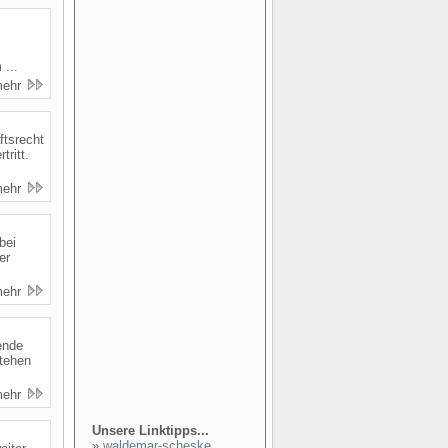
...
mehr
ftsrecht
tritt.
mehr
bei
er
mehr
ende
stehen
mehr
Unsere Linktipps...
»
waldemar-scheske...