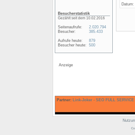
Datum
Besucherstatistik
Gezählt seit dem 10.02.2016
Seitenaufrufe:
2.020.794
Besucher:
385.433
Aufrufe heute:
879
Besucher heute:
500
Anzeige
Partner:
Link-Joker
-
SEO FULL SERVICE
Nutzun
Co