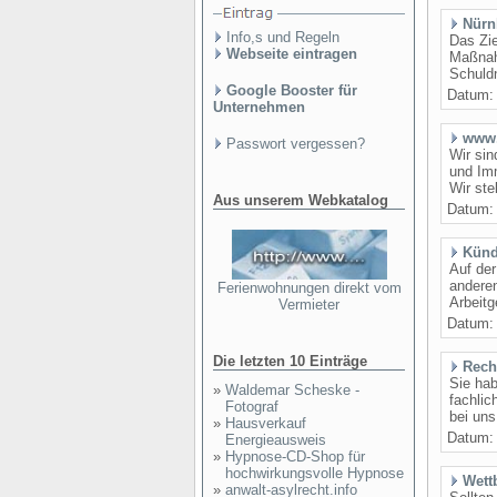
Nürn
Info,s und Regeln
Das Zie
Webseite eintragen
Maßnah
Schuldn
Google Booster für
Datum
Unternehmen
www.
Passwort vergessen?
Wir sin
und Imm
Wir ste
Aus unserem Webkatalog
Datum
Künd
Auf der
anderen
Ferienwohnungen direkt vom
Arbeitg
Vermieter
Datum
Die letzten 10 Einträge
Rech
Sie hab
»
Waldemar Scheske -
fachlic
Fotograf
bei uns
»
Hausverkauf
Datum
Energieausweis
»
Hypnose-CD-Shop für
hochwirkungsvolle Hypnose
Wett
»
anwalt-asylrecht.info