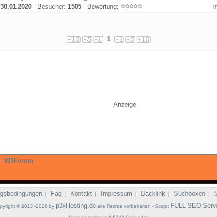
:
30.01.2020
- Besucher:
1505
- Bewertung:
1
Anzeige
-
W3Forum
gsbedingungen
Faq
Kontakt
Impressum
Backlink
Suchboxen
|
|
|
|
|
|
p3xHosting.de
FULL SEO Serv
pyright © 2013 -2026 by
alle Rechte vorbehalten - Script: