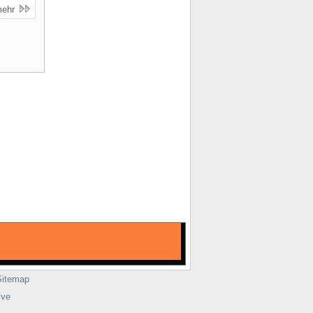
mehr
Sitemap
ive