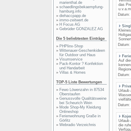
Vermit
marienthal.de
das Pr
»
schaedlingsbekaempfung-
u.v.a.m
hamburg.info
Datum
»
diehaccpapp.de
»
immo-zeitwert.de
»
H Focus AG
Sing
»
Gebrüder GONZALEZ AG
Kleines
Holtgas
Die 5 beliebtesten Einträge
Sonnent
Datum
»
PHPlinx-Shop
»
Wittenauer-Geschenkideen
für Outdoor und Haus
Feri
»
Visumservice
Auf die
»
Pack-Kontor ? Konfektion
kennen
und Handarbeit
Regione
»
Villas & Homes
Datum
TOP-5 Liste Bewertungen
Priv
»
Fewo Löwenzahn in 87534
Urlaub 
Oberstaufen
Wasser
»
Genussvolle Qualitätsweine
vielfäl
bei Scheurich Wein
Datum
»
Mode Shop-My Kleidung
Onlineshop
»
Ferienwohnung Graße in
Koje
Görlitz
Urlaub 
»
Webradio Verzeichnis
die ruh
Verfüg