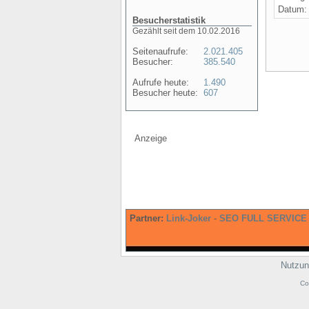
Datum
Besucherstatistik
Gezählt seit dem 10.02.2016
Seitenaufrufe:
2.021.405
Besucher:
385.540
Aufrufe heute:
1.490
Besucher heute:
607
Anzeige
Partner:
Link-Joker
-
SEO FULL SERVICE
Nutzun
Co