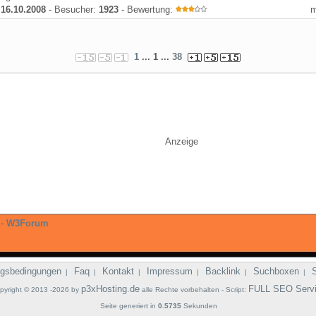
:
16.10.2008
- Besucher:
1923
- Bewertung:
1
... 1 ...
38
Anzeige
-
W3Forum
gsbedingungen
Faq
Kontakt
Impressum
Backlink
Suchboxen
|
|
|
|
|
|
p3xHosting.de
FULL SEO Serv
pyright © 2013 -2026 by
alle Rechte vorbehalten - Script:
Seite generiert in
0.5735
Sekunden