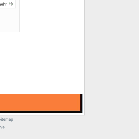
mehr
Sitemap
ive