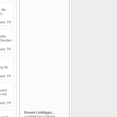
 die
ls,
mehr
nfte
 Dresden
mehr
ig für
mehr
esamt
n mit
mehr
Unsere Linktipps...
»
waldemar-scheske...