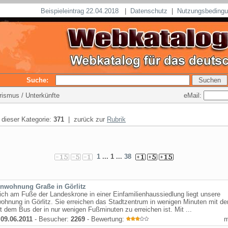
Beispieleintrag 22.04.2018
|
Datenschutz
|
Nutzungsbeding
Suche:
eMail:
rismus / Unterkünfte
n dieser Kategorie:
371
| zurück zur
Rubrik
1
... 1 ...
38
enwohnung Graße in Görlitz
ch am Fuße der Landeskrone in einer Einfamilienhaussiedlung liegt unsere
ohnung in Görlitz. Sie erreichen das Stadtzentrum in wenigen Minuten mit d
t dem Bus der in nur wenigen Fußminuten zu erreichen ist. Mit ...
:
09.06.2011
- Besucher:
2269
- Bewertung: