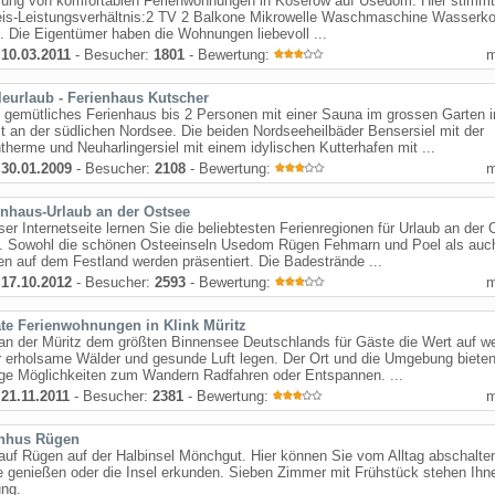
tlung von komfortablen Ferienwohnungen in Koserow auf Usedom. Hier stimm
eis-Leistungsverhältnis:2 TV 2 Balkone Mikrowelle Waschmaschine Wasserk
. Die Eigentümer haben die Wohnungen liebevoll ...
:
10.03.2011
- Besucher:
1801
- Bewertung:
leurlaub - Ferienhaus Kutscher
 gemütliches Ferienhaus bis 2 Personen mit einer Sauna im grossen Garten i
t an der südlichen Nordsee. Die beiden Nordseeheilbäder Bensersiel mit der
herme und Neuharlingersiel mit einem idylischen Kutterhafen mit ...
:
30.01.2009
- Besucher:
2108
- Bewertung:
enhaus-Urlaub an der Ostsee
ser Internetseite lernen Sie die beliebtesten Ferienregionen für Urlaub an der
. Sowohl die schönen Osteeinseln Usedom Rügen Fehmarn und Poel als auch
n auf dem Festland werden präsentiert. Die Badestrände ...
:
17.10.2012
- Besucher:
2593
- Bewertung:
ate Ferienwohnungen in Klink Müritz
an der Müritz dem größten Binnensee Deutschlands für Gäste die Wert auf we
 erholsame Wälder und gesunde Luft legen. Der Ort und die Umgebung biete
tige Möglichkeiten zum Wandern Radfahren oder Entspannen. ...
:
21.11.2011
- Besucher:
2381
- Bewertung:
nhus Rügen
auf Rügen auf der Halbinsel Mönchgut. Hier können Sie vom Alltag abschalte
e genießen oder die Insel erkunden. Sieben Zimmer mit Frühstück stehen Ihn
ung.