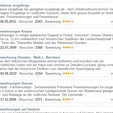
enhäuser erzgebirge
äuser erzgebirge bei gastgeber-erzgebirge.de , dem Unterkunftsverzeichnis für
region Erzgebirge im südlichen Sachsen, bietet eine grosse Auswahl an Hote
nen, Ferienwohnungen und Ferienhäuser
:
06.05.2011
- Besucher:
2543
- Bewertung:
enwohnungen Krause
ohnungen in ruhiger waldreicher Gegend in Freital- Somsdorf. Unsere Unterkü
Sie ca. 12 km südwestlich vom historischen Stadtkern der Landeshauptstadt
n Toren des Tharandter Waldes und des Rabenauer Grundes. ...
:
22.07.2009
- Besucher:
2368
- Bewertung:
enwohnung Dresden - Maik L. Borchers
ie dem hektischen Alltagsleben einmal entfliehen und trotzdem nah am
chaftlichen Leben und der Natur sein möchte ist Dresden-Lockwitz genau richt
enso lädt der historische Dorfkern zum abendlichen Spaziergang und ...
:
04.08.2019
- Besucher:
2154
- Bewertung:
enwohnungen Dunum
rlaub - Familienurlaub - Seniorenurlaub Preiswerte Ferienwohnungen für insg
is 5 Gäste in der ostfriesischen Landgemeinde Dunum am Waldesrand gelege
- und Radwege an der südlichen Nordsee. Die Gemeinde ...
:
17.11.2008
- Besucher:
1971
- Bewertung:
enwohnungen auf Usedom