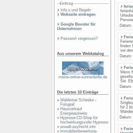
feri
Info,s und Regeln
ferienh
Webseite eintragen
Urlaubs
Pensio
Google Booster für
Datum
Unternehmen
Feri
Passwort vergessen?
Ferienw
finden 
vor de
Aus unserem Webkatalog
Datum
Feri
Wenn S
gesells
meine-online-sonnenbrille.de
Sie. Eb
Datum
Die letzten 10 Einträge
Feri
»
Waldemar Scheske -
Singleu
Fotograf
für 2 b
»
Hausverkauf
Wander
Energieausweis
Datum
»
Hypnose-CD-Shop für
hochwirkungsvolle Hypnose
»
anwalt-asylrecht.info
Feri
»
immobilienbewertung-