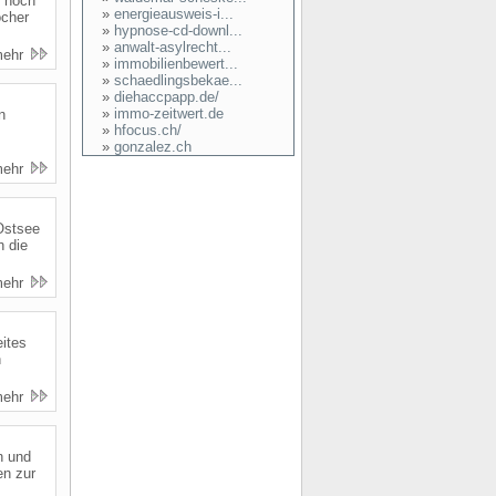
t noch
»
energieausweis-i...
ocher
»
hypnose-cd-downl...
»
anwalt-asylrecht...
mehr
»
immobilienbewert...
»
schaedlingsbekae...
»
diehaccpapp.de/
»
immo-zeitwert.de
n
»
hfocus.ch/
»
gonzalez.ch
mehr
 Ostsee
 die
mehr
ites
n
mehr
n und
en zur