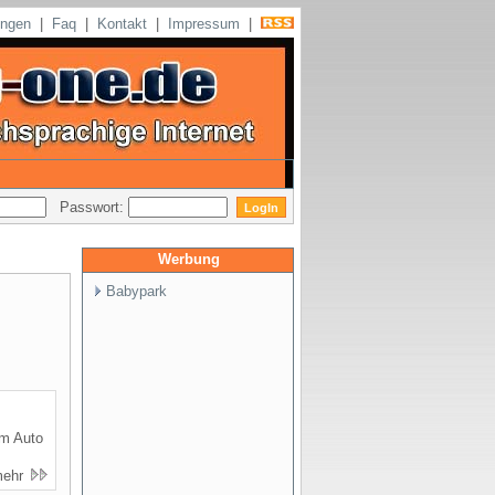
ungen
|
Faq
|
Kontakt
|
Impressum
|
Passwort:
Werbung
Babypark
em Auto
mehr