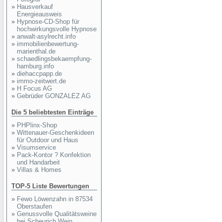
»
Hausverkauf
Energieausweis
»
Hypnose-CD-Shop für
hochwirkungsvolle Hypnose
»
anwalt-asylrecht.info
»
immobilienbewertung-
marienthal.de
»
schaedlingsbekaempfung-
hamburg.info
»
diehaccpapp.de
»
immo-zeitwert.de
»
H Focus AG
»
Gebrüder GONZALEZ AG
Die 5 beliebtesten Einträge
»
PHPlinx-Shop
»
Wittenauer-Geschenkideen
für Outdoor und Haus
»
Visumservice
»
Pack-Kontor ? Konfektion
und Handarbeit
»
Villas & Homes
TOP-5 Liste Bewertungen
»
Fewo Löwenzahn in 87534
Oberstaufen
»
Genussvolle Qualitätsweine
bei Scheurich Wein