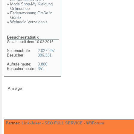
»
Mode Shop-My Kleidung
Onlineshop
»
Ferienwohnung Graße in
Görlitz
»
Webradio Verzeichnis
Besucherstatistik
Gezählt seit dem 10.02.2016
Seitenaufrufe:
2.027.297
Besucher:
386.331
Aufrufe heute:
3.806
Besucher heute:
351
Anzeige
Partner:
Link-Joker
-
SEO FULL SERVICE
-
W3Forum