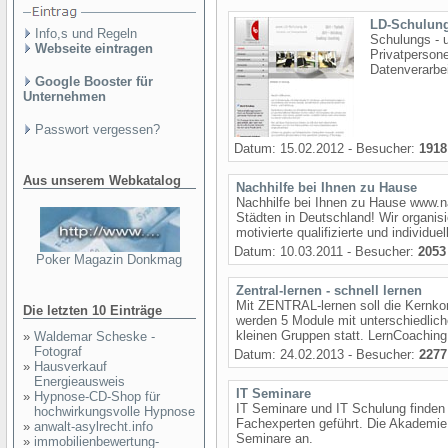
LD-Schulun
Info,s und Regeln
Schulungs - 
Webseite eintragen
Privatperson
Datenverarbei
Google Booster für
Unternehmen
Passwort vergessen?
Datum: 15.02.2012 - Besucher:
1918
Aus unserem Webkatalog
Nachhilfe bei Ihnen zu Hause
Nachhilfe bei Ihnen zu Hause www.na
Städten in Deutschland! Wir organisi
motivierte qualifizierte und individue
Datum: 10.03.2011 - Besucher:
2053
Poker Magazin Donkmag
Zentral-lernen - schnell lernen
Mit ZENTRAL-lernen soll die Kernko
Die letzten 10 Einträge
werden 5 Module mit unterschiedliche
kleinen Gruppen statt. LernCoaching k
»
Waldemar Scheske -
Fotograf
Datum: 24.02.2013 - Besucher:
2277
»
Hausverkauf
Energieausweis
IT Seminare
»
Hypnose-CD-Shop für
IT Seminare und IT Schulung finden 
hochwirkungsvolle Hypnose
Fachexperten geführt. Die Akademie
»
anwalt-asylrecht.info
Seminare an.
»
immobilienbewertung-