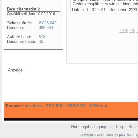
Gedankensplitter, sowie die biograp
Besucherstatistik
Datum: 12.01.2011 - Besucher:
2179
Gezählt seit dem 10.02.2016
Seitenaufrufe:
2.028.042
Besucher:
386.384
Aufrufe heute:
518
Besucher heute:
43
Anzeige
Partner:
Link-Joker
-
SEO FULL SERVICE
-
W3Forum
Nutzungsbedingungen
Faq
Kont
|
|
p3xHostin
Copyright © 2013 -2026 by