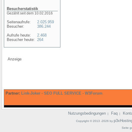
Besucherstatistik
Gezählt seit dem 10.02.2016
Seitenaufrufe:
2.025.959
Besucher:
386.244
Aufrufe heute:
2.468
Besucher heute:
264
Anzeige
Partner:
Link-Joker
-
SEO FULL SERVICE
-
W3Forum
Nutzungsbedingungen
Faq
Kont
|
|
p3xHostin
Copyright © 2013 -2026 by
Seite g