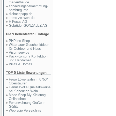
marienthal.de
»
schaedlingsbekaempfung-
hamburg.info
»
diehaccpapp.de
»
immo-zeitwert.de
»
H Focus AG
»
Gebrüder GONZALEZ AG
Die 5 beliebtesten Einträge
»
PHPlinx-Shop
»
Wittenauer-Geschenkideen
für Outdoor und Haus
»
Visumservice
»
Pack-Kontor ? Konfektion
und Handarbeit
»
Villas & Homes
TOP-5 Liste Bewertungen
»
Fewo Löwenzahn in 87534
Oberstaufen
»
Genussvolle Qualitätsweine
bei Scheurich Wein
»
Mode Shop-My Kleidung
Onlineshop
»
Ferienwohnung Graße in
Görlitz
»
Webradio Verzeichnis