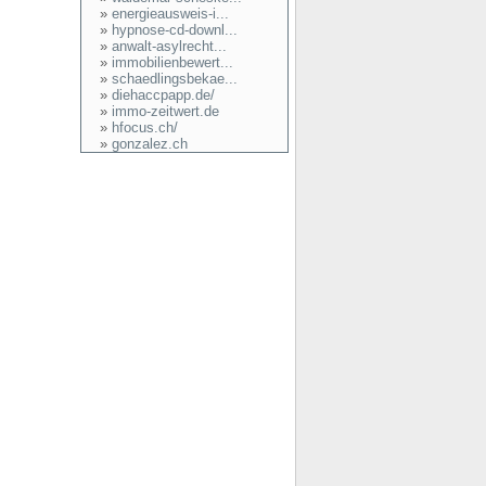
»
energieausweis-i...
»
hypnose-cd-downl...
»
anwalt-asylrecht...
»
immobilienbewert...
»
schaedlingsbekae...
»
diehaccpapp.de/
»
immo-zeitwert.de
»
hfocus.ch/
»
gonzalez.ch