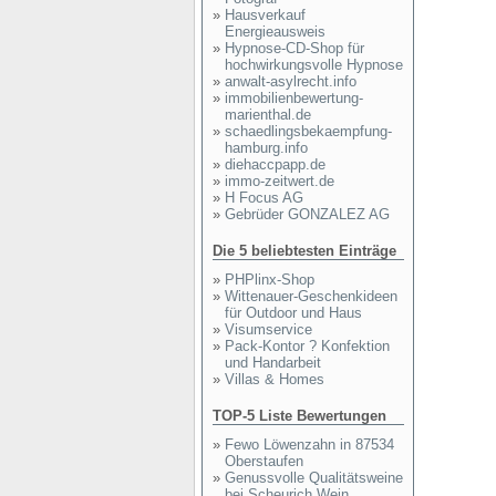
»
Hausverkauf
Energieausweis
»
Hypnose-CD-Shop für
hochwirkungsvolle Hypnose
»
anwalt-asylrecht.info
»
immobilienbewertung-
marienthal.de
»
schaedlingsbekaempfung-
hamburg.info
»
diehaccpapp.de
»
immo-zeitwert.de
»
H Focus AG
»
Gebrüder GONZALEZ AG
Die 5 beliebtesten Einträge
»
PHPlinx-Shop
»
Wittenauer-Geschenkideen
für Outdoor und Haus
»
Visumservice
»
Pack-Kontor ? Konfektion
und Handarbeit
»
Villas & Homes
TOP-5 Liste Bewertungen
»
Fewo Löwenzahn in 87534
Oberstaufen
»
Genussvolle Qualitätsweine
bei Scheurich Wein