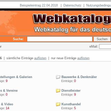
Beispieleintrag 22.04.2018
|
Datenschutz
|
Nutzungsbeding
Suche:
eMail:
ur
6
| sämtliche Einträge
auflisten
| nur neue Einträge
auflisten
tellungen & Galerien
Bauwerke & Denkmäler
9
0
ge:
Einträge:
s & Vereine
Dienstleister
0
9
ge:
Einträge:
 & Video
Kunsthandel
14
5
ge:
Einträge: