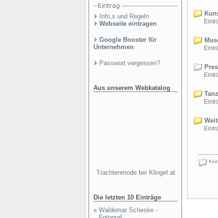
Kuns
Info,s und Regeln
Einträ
Webseite eintragen
Google Booster für
Mus
Unternehmen
Einträ
Passwort vergessen?
Pres
Einträ
Aus unserem Webkatalog
Tanz 
Einträ
Weite
Einträ
Kein
Trachtenmode bei Klingel.at
Die letzten 10 Einträge
»
Waldemar Scheske -
Fotograf