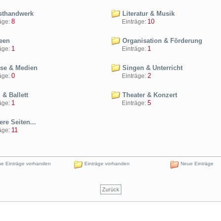
thandwerk
Literatur & Musik
8
10
ge:
Einträge:
een
Organisation & Förderung
1
1
ge:
Einträge:
se & Medien
Singen & Unterricht
0
2
ge:
Einträge:
& Ballett
Theater & Konzert
1
5
ge:
Einträge:
re Seiten...
11
ge:
e Einträge vorhanden
Einträge vorhanden
Neue Einträge
Zurück