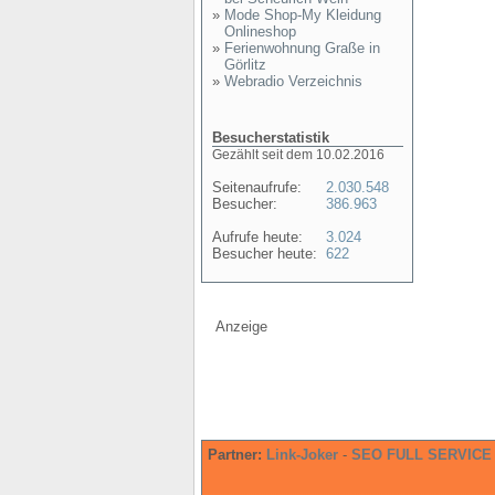
»
Mode Shop-My Kleidung
Onlineshop
»
Ferienwohnung Graße in
Görlitz
»
Webradio Verzeichnis
Besucherstatistik
Gezählt seit dem 10.02.2016
Seitenaufrufe:
2.030.548
Besucher:
386.963
Aufrufe heute:
3.024
Besucher heute:
622
Anzeige
Partner:
Link-Joker
-
SEO FULL SERVICE