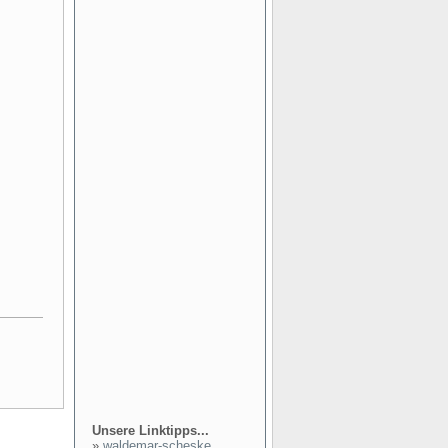
Unsere Linktipps...
»
waldemar-scheske...