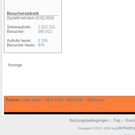
Besucherstatistik
Gezählt seit dem 10.02.2016
Seitenaufrufe:
2.022.231
Besucher:
385.812
Aufrufe heute:
2.316
Besucher heute:
879
Anzeige
Partner:
Link-Joker
-
SEO FULL SERVICE
-
W3Forum
Nutzungsbedingungen
Faq
Kont
|
|
p3xHostin
Copyright © 2013 -2026 by