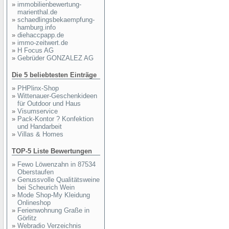
»
immobilienbewertung-
marienthal.de
»
schaedlingsbekaempfung-
hamburg.info
»
diehaccpapp.de
»
immo-zeitwert.de
»
H Focus AG
»
Gebrüder GONZALEZ AG
Die 5 beliebtesten Einträge
»
PHPlinx-Shop
»
Wittenauer-Geschenkideen
für Outdoor und Haus
»
Visumservice
»
Pack-Kontor ? Konfektion
und Handarbeit
»
Villas & Homes
TOP-5 Liste Bewertungen
»
Fewo Löwenzahn in 87534
Oberstaufen
»
Genussvolle Qualitätsweine
bei Scheurich Wein
»
Mode Shop-My Kleidung
Onlineshop
»
Ferienwohnung Graße in
Görlitz
»
Webradio Verzeichnis