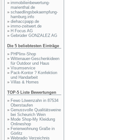
»
immobilienbewertung-
marienthal.de
»
schaedlingsbekaempfung-
hamburg.info
»
diehaccpapp.de
»
immo-zeitwert.de
»
H Focus AG
»
Gebrüder GONZALEZ AG
Die 5 beliebtesten Einträge
»
PHPlinx-Shop
»
Wittenauer-Geschenkideen
für Outdoor und Haus
»
Visumservice
»
Pack-Kontor ? Konfektion
und Handarbeit
»
Villas & Homes
TOP-5 Liste Bewertungen
»
Fewo Löwenzahn in 87534
Oberstaufen
»
Genussvolle Qualitätsweine
bei Scheurich Wein
»
Mode Shop-My Kleidung
Onlineshop
»
Ferienwohnung Graße in
Görlitz
»
Webradio Verzeichnis