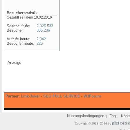
Besucherstatistik
Gezählt seit dem 10.02.2016
Seitenaufrufe:
2.025.533
Besucher:
386.206
Aufrufe heute:
2.042
Besucher heute:
226
Anzeige
Partner:
Link-Joker
-
SEO FULL SERVICE
-
W3Forum
Nutzungsbedingungen
Faq
Kont
|
|
p3xHostin
Copyright © 2013 -2026 by