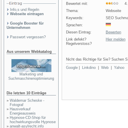
Bewertet mit:
4.5
Info,s und Regeln
Thema:
Webseite
Webseite eintragen
Keywords:
SEO Suchmas
Google Booster für
Sprachen:
Unternehmen
Diesen Eintrag:
Bewerten
Passwort vergessen?
Link defekt?
Hier melden
Regelverstoss?
Aus unserem Webkatalog
Nicht das Richtige für Sie? Suchen Si
Google
|
Linkdino
|
Web
|
Yahoo
Marketing und
Suchmaschinenoptimierung
Die letzten 10 Einträge
»
Waldemar Scheske -
Fotograf
»
Hausverkauf
Energieausweis
»
Hypnose-CD-Shop für
hochwirkungsvolle Hypnose
»
anwalt-asylrecht.info