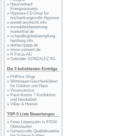
»
Hausverkauf
Energieausweis
»
Hypnose-CD-Shop für
hochwirkungsvolle Hypnose
»
anwalt-asylrecht.info
»
immobilienbewertung-
marienthal.de
»
schaedlingsbekaempfung-
hamburg.info
»
diehaccpapp.de
»
immo-zeitwert.de
»
H Focus AG
»
Gebrüder GONZALEZ AG
Die 5 beliebtesten Einträge
»
PHPlinx-Shop
»
Wittenauer-Geschenkideen
für Outdoor und Haus
»
Visumservice
»
Pack-Kontor ? Konfektion
und Handarbeit
»
Villas & Homes
TOP-5 Liste Bewertungen
»
Fewo Löwenzahn in 87534
Oberstaufen
»
Genussvolle Qualitätsweine
bei Scheurich Wein