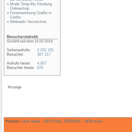
»
Mode Shop-My Kleidung
Onlineshop
»
Ferienwohnung Graße in
Görlitz
»
Webradio Verzeichnis
Besucherstatistik
Gezählt seit dem 10.02.2016
Seitenaufrufe:
2.032.181
Besucher:
387.217
Aufrufe heute:
4.657
Besucher heute:
876
Anzeige
Partner:
Link-Joker
-
SEO FULL SERVICE
-
W3Forum