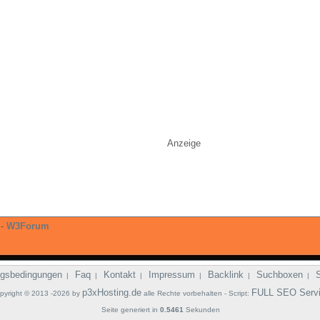
Anzeige
-
W3Forum
gsbedingungen
Faq
Kontakt
Impressum
Backlink
Suchboxen
|
|
|
|
|
|
p3xHosting.de
FULL SEO Serv
pyright © 2013 -2026 by
alle Rechte vorbehalten - Script:
Seite generiert in
0.5461
Sekunden