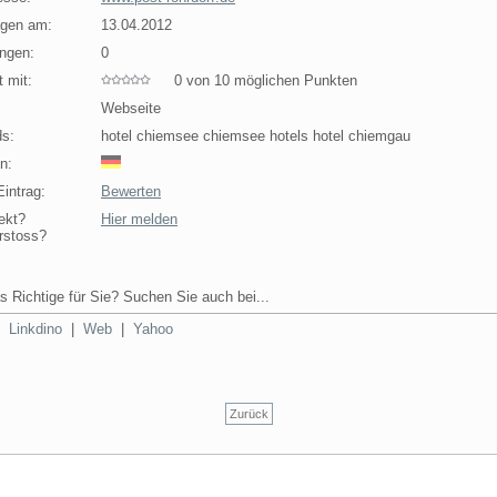
agen am:
13.04.2012
ngen:
0
 mit:
0 von 10 möglichen Punkten
Webseite
s:
hotel chiemsee chiemsee hotels hotel chiemgau
n:
intrag:
Bewerten
ekt?
Hier melden
rstoss?
s Richtige für Sie? Suchen Sie auch bei...
|
Linkdino
|
Web
|
Yahoo
Zurück