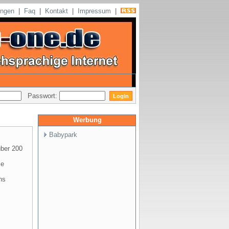
ungen
|
Faq
|
Kontakt
|
Impressum
|
Passwort:
Werbung
Babypark
über 200
se
ns