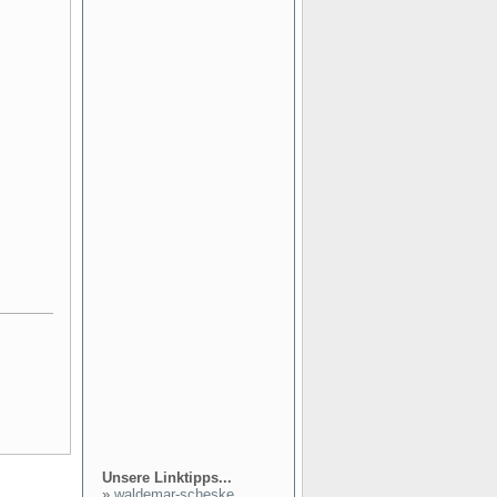
Unsere Linktipps...
»
waldemar-scheske...