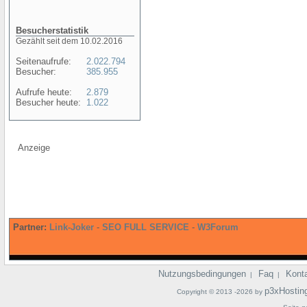
Besucherstatistik
Gezählt seit dem 10.02.2016
Seitenaufrufe:
2.022.794
Besucher:
385.955
Aufrufe heute:
2.879
Besucher heute:
1.022
Anzeige
Partner:
Link-Joker
-
SEO FULL SERVICE
-
W3Forum
Nutzungsbedingungen
Faq
Kont
|
|
p3xHostin
Copyright © 2013 -2026 by