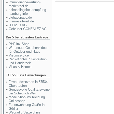
»
immobilienbewertung-
marienthal.de
»
schaedlingsbekaempfung-
hamburg.info
»
diehaccpapp.de
»
immo-zeitwert.de
»
H Focus AG
»
Gebrüder GONZALEZ AG
Die 5 beliebtesten Einträge
»
PHPlinx-Shop
»
Wittenauer-Geschenkideen
für Outdoor und Haus
»
Visumservice
»
Pack-Kontor ? Konfektion
und Handarbeit
»
Villas & Homes
TOP-5 Liste Bewertungen
»
Fewo Löwenzahn in 87534
Oberstaufen
»
Genussvolle Qualitätsweine
bei Scheurich Wein
»
Mode Shop-My Kleidung
Onlineshop
»
Ferienwohnung Graße in
Görlitz
»
Webradio Verzeichnis