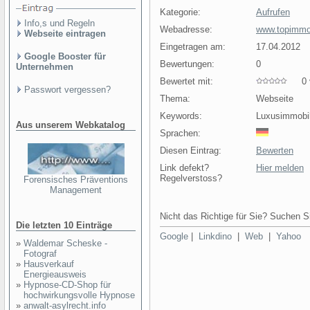
Kategorie:
Aufrufen
Info,s und Regeln
Webadresse:
www.topimmob
Webseite eintragen
Eingetragen am:
17.04.2012
Google Booster für
Bewertungen:
0
Unternehmen
Bewertet mit:
0 v
Passwort vergessen?
Thema:
Webseite
Keywords:
Luxusimmobil
Aus unserem Webkatalog
Sprachen:
Diesen Eintrag:
Bewerten
Link defekt?
Hier melden
Regelverstoss?
Forensisches Präventions
Management
Nicht das Richtige für Sie? Suchen Si
Die letzten 10 Einträge
Google
|
Linkdino
|
Web
|
Yahoo
»
Waldemar Scheske -
Fotograf
»
Hausverkauf
Energieausweis
»
Hypnose-CD-Shop für
hochwirkungsvolle Hypnose
»
anwalt-asylrecht.info