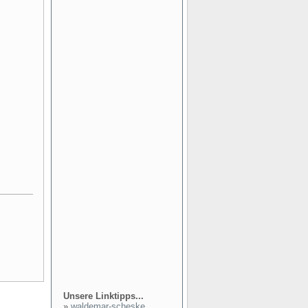
Unsere Linktipps...
»
waldemar-scheske...