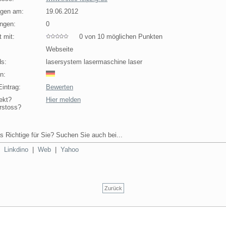
agen am:
19.06.2012
ngen:
0
 mit:
0 von 10 möglichen Punkten
Webseite
s:
lasersystem lasermaschine laser
n:
intrag:
Bewerten
ekt?
Hier melden
rstoss?
s Richtige für Sie? Suchen Sie auch bei...
|
Linkdino
|
Web
|
Yahoo
Zurück