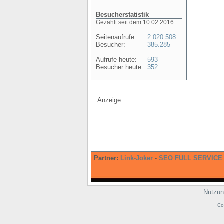
Besucherstatistik
Gezählt seit dem 10.02.2016
Seitenaufrufe:
2.020.508
Besucher:
385.285
Aufrufe heute:
593
Besucher heute:
352
Anzeige
Partner:
Link-Joker
-
SEO FULL SERVICE
Nutzun
Co