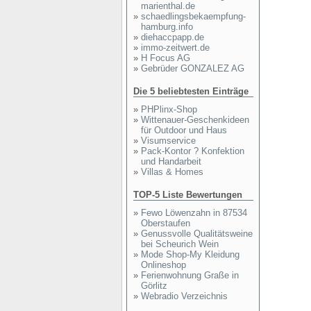
marienthal.de
»
schaedlingsbekaempfung-
hamburg.info
»
diehaccpapp.de
»
immo-zeitwert.de
»
H Focus AG
»
Gebrüder GONZALEZ AG
Die 5 beliebtesten Einträge
»
PHPlinx-Shop
»
Wittenauer-Geschenkideen
für Outdoor und Haus
»
Visumservice
»
Pack-Kontor ? Konfektion
und Handarbeit
»
Villas & Homes
TOP-5 Liste Bewertungen
»
Fewo Löwenzahn in 87534
Oberstaufen
»
Genussvolle Qualitätsweine
bei Scheurich Wein
»
Mode Shop-My Kleidung
Onlineshop
»
Ferienwohnung Graße in
Görlitz
»
Webradio Verzeichnis