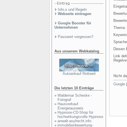
Eingetr
Info,s und Regeln
Bewertu
Webseite eintragen
Bewertet
Google Booster für
Unternehmen
Thema:
Keyword
Passwort vergessen?
Sprache
Diesen E
Aus unserem Webkatalog
Link def
Regelve
Autoankauf Rottweil
Nicht da
Google
Die letzten 10 Einträge
»
Waldemar Scheske -
Fotograf
»
Hausverkauf
Energieausweis
»
Hypnose-CD-Shop für
hochwirkungsvolle Hypnose
»
anwalt-asylrecht.info
»
immobilienbewertung-