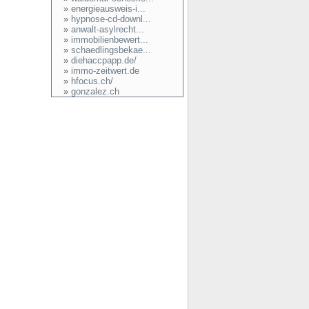
»
energieausweis-i...
»
hypnose-cd-downl...
»
anwalt-asylrecht...
»
immobilienbewert...
»
schaedlingsbekae...
»
diehaccpapp.de/
»
immo-zeitwert.de
»
hfocus.ch/
»
gonzalez.ch