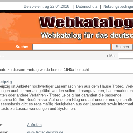
Beispieleintrag 22.04.2018
|
Datenschutz
|
Nutzungsbeding
Suche:
eMail:
...
seite zu diesem Eintrag wurde bereits
1645
x besucht.
Leipzig
Leipzig ist Anbieter hochwertiger Lasermaschinen aus dem Hause Trotec. Wel
ngen auch immer ausgeführt werden sollen - Lasergravieren, Lasermarkieren
tten oder andere Verfahren - Trotec Leipzig hat garantiert die passende
schine für Ihre Bedürfnisse. Auf unserem Blog und auf unserer neu geschaff
ssensbasis gibt es regelmäßig Neuigkeiten aus der Laserwelt sowie informat
texte zu Laseranwendungen und Systemen.
e:
Aufrufen
esse:
www.trotec-leipzig.de