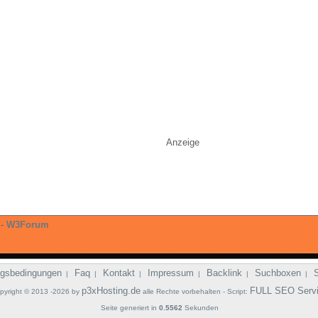
Anzeige
-
W3Forum
gsbedingungen
Faq
Kontakt
Impressum
Backlink
Suchboxen
|
|
|
|
|
|
p3xHosting.de
FULL SEO Serv
pyright © 2013 -2026 by
alle Rechte vorbehalten - Script:
Seite generiert in
0.5562
Sekunden