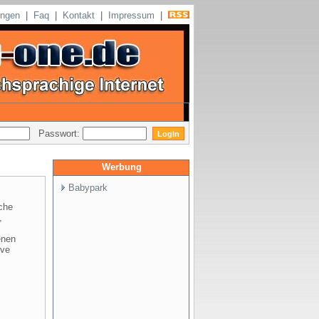
ungen
|
Faq
|
Kontakt
|
Impressum
|
Passwort:
Werbung
Babypark
che
,
enen
ive