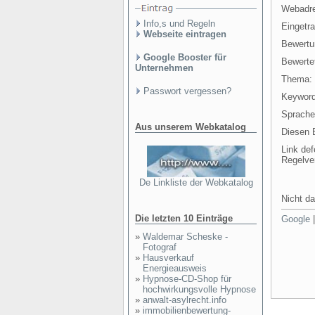
Webadr
Info,s und Regeln
Eingetr
Webseite eintragen
Bewertu
Google Booster für
Bewertet
Unternehmen
Thema:
Passwort vergessen?
Keyword
Sprache
Aus unserem Webkatalog
Diesen E
Link def
Regelve
De Linkliste der Webkatalog
Nicht da
Die letzten 10 Einträge
Google
»
Waldemar Scheske -
Fotograf
»
Hausverkauf
Energieausweis
»
Hypnose-CD-Shop für
hochwirkungsvolle Hypnose
»
anwalt-asylrecht.info
»
immobilienbewertung-