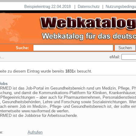
Beispieleintrag 22.04.2018
|
Datenschutz
|
Nutzungsbeding
Suche:
eMail:
...
seite zu diesem Eintrag wurde bereits
1831
x besucht.
Jobs
MED ist das Job-Portal im Gesundheitsbereich rund um Medizin, Pflege, P
schung, und damit die Kommunikations-Plattform für Kliniken, Krankenhäuser
Pflegeeinrichtungen – aber auch für Pharmaunternehmen, Personaldienstleist
, Gesundheitsbehörden, Lehre und Forschung sowie Sozialeinrichtungen. Wer
ch einem Job im Medizin-, Pflege- und Gesundheitsbereich ist, der sollte ei
Internetseite www.naviformed.de werfen.
MED ist die Jobbörse für Arbeitssuchende.
e:
Aufrufen