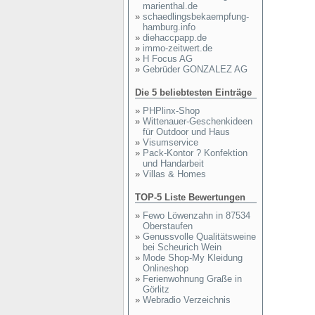
marienthal.de
»
schaedlingsbekaempfung-
hamburg.info
»
diehaccpapp.de
»
immo-zeitwert.de
»
H Focus AG
»
Gebrüder GONZALEZ AG
Die 5 beliebtesten Einträge
»
PHPlinx-Shop
»
Wittenauer-Geschenkideen
für Outdoor und Haus
»
Visumservice
»
Pack-Kontor ? Konfektion
und Handarbeit
»
Villas & Homes
TOP-5 Liste Bewertungen
»
Fewo Löwenzahn in 87534
Oberstaufen
»
Genussvolle Qualitätsweine
bei Scheurich Wein
»
Mode Shop-My Kleidung
Onlineshop
»
Ferienwohnung Graße in
Görlitz
»
Webradio Verzeichnis