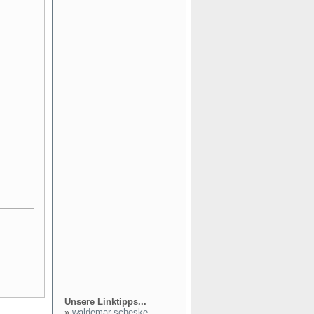
Unsere Linktipps...
»
waldemar-scheske...