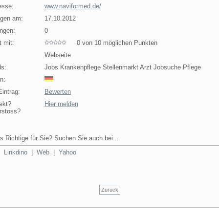
esse:
www.naviformed.de/
agen am:
17.10.2012
ngen:
0
 mit:
0 von 10 möglichen Punkten
Webseite
s:
Jobs Krankenpflege Stellenmarkt Arzt Jobsuche Pflege
n:
intrag:
Bewerten
ekt?
Hier melden
rstoss?
s Richtige für Sie? Suchen Sie auch bei...
|
Linkdino
|
Web
|
Yahoo
Zurück