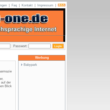
ungen
|
Faq
|
Kontakt
|
Impressum
|
Passwort:
Werbung
Babypark
harmazie
,
er,
 auf der
nen Blick