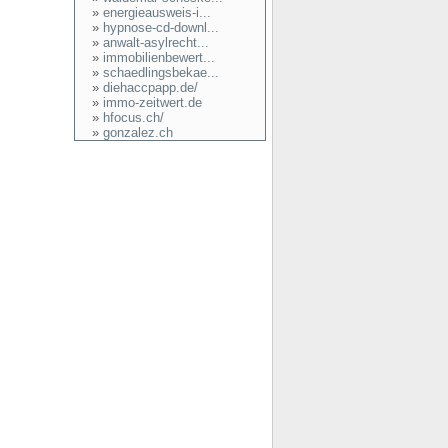
»
energieausweis-i...
»
hypnose-cd-downl...
»
anwalt-asylrecht...
»
immobilienbewert...
»
schaedlingsbekae...
»
diehaccpapp.de/
»
immo-zeitwert.de
»
hfocus.ch/
»
gonzalez.ch