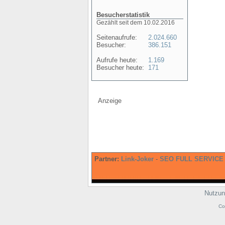
Besucherstatistik
Gezählt seit dem 10.02.2016
Seitenaufrufe:
2.024.660
Besucher:
386.151
Aufrufe heute:
1.169
Besucher heute:
171
Anzeige
Partner:
Link-Joker
-
SEO FULL SERVICE
Nutzun
Co