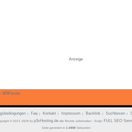
Anzeige
-
W3Forum
gsbedingungen
Faq
Kontakt
Impressum
Backlink
Suchboxen
|
|
|
|
|
|
p3xHosting.de
FULL SEO Serv
pyright © 2013 -2026 by
alle Rechte vorbehalten - Script:
Seite generiert in
1.0888
Sekunden