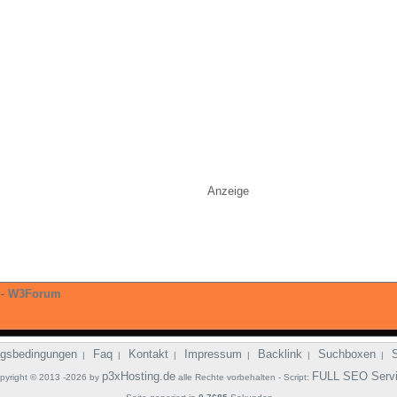
Anzeige
-
W3Forum
gsbedingungen
Faq
Kontakt
Impressum
Backlink
Suchboxen
|
|
|
|
|
|
p3xHosting.de
FULL SEO Serv
pyright © 2013 -2026 by
alle Rechte vorbehalten - Script: