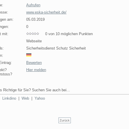
e:
Aufrufen
esse:
www.eska-sicherheit.de/
agen am:
05.03.2019
ngen:
0
 mit:
0 von 10 möglichen Punkten
Webseite
s:
Sicherheitsdienst Schutz Sicherheit
n:
intrag:
Bewerten
ekt?
Hier melden
rstoss?
s Richtige für Sie? Suchen Sie auch bei...
|
Linkdino
|
Web
|
Yahoo
Zurück