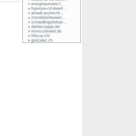
»
energieausweis-i...
»
hypnose-cd-downl...
»
anwalt-asylrecht...
»
immobilienbewert...
»
schaedlingsbekae...
»
diehaccpapp.de/
»
immo-zeitwert.de
»
hfocus.ch/
»
gonzalez.ch