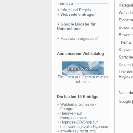
Kategori
Info,s und Regeln
Webadr
Webseite eintragen
Eingetr
Google Booster für
Bewertu
Unternehmen
Bewertet
Passwort vergessen?
Thema:
Keyword
Aus unserem Webkatalog
Sprache
Diesen E
Link def
Regelve
Ein Finca auf Cabrera mieten
ist nicht
Nicht da
Die letzten 10 Einträge
Google
»
Waldemar Scheske -
Fotograf
»
Hausverkauf
Energieausweis
»
Hypnose-CD-Shop für
hochwirkungsvolle Hypnose
»
anwalt-asylrecht.info