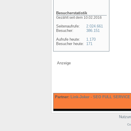
Besucherstatistik
Gezählt seit dem 10.02.2016
Seitenaufrufe:
2.024.661
Besucher:
386.151
Aufrufe heute:
1.170
Besucher heute:
171
Anzeige
Partner:
Link-Joker
-
SEO FULL SERVICE
Nutzun
Co