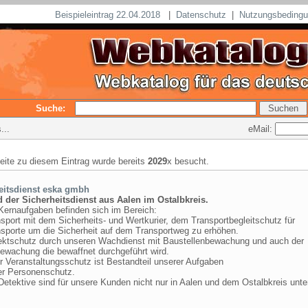
Beispieleintrag 22.04.2018
|
Datenschutz
|
Nutzungsbeding
Suche:
eMail:
...
seite zu diesem Eintrag wurde bereits
2029
x besucht.
eitsdienst eska gmbh
d der Sicherheitsdienst aus Aalen im Ostalbkreis.
Kernaufgaben befinden sich im Bereich:
sport mit dem Sicherheits- und Wertkurier, dem Transportbegleitschutz für
nsporte um die Sicherheit auf dem Transportweg zu erhöhen.
ektschutz durch unseren Wachdienst mit Baustellenbewachung und auch der
ewachung die bewaffnet durchgeführt wird.
r Veranstaltungsschutz ist Bestandteil unserer Aufgaben
er Personenschutz.
etektive sind für unsere Kunden nicht nur in Aalen und dem Ostalbkreis unt