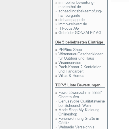
»
immobilienbewertung-
marienthal.de
»
schaedlingsbekaempfung-
hamburg.info
»
diehaccpapp.de
»
immo-zeitwert.de
»
H Focus AG
»
Gebrüder GONZALEZ AG
Die 5 beliebtesten Einträge
»
PHPlinx-Shop
»
Wittenauer-Geschenkideen
für Outdoor und Haus
»
Visumservice
»
Pack-Kontor ? Konfektion
und Handarbeit
»
Villas & Homes
TOP-5 Liste Bewertungen
»
Fewo Löwenzahn in 87534
Oberstaufen
»
Genussvolle Qualitätsweine
bei Scheurich Wein
»
Mode Shop-My Kleidung
Onlineshop
»
Ferienwohnung Graße in
Görlitz
»
Webradio Verzeichnis