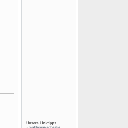
Unsere Linktipps...
»
waldemar-scheske...