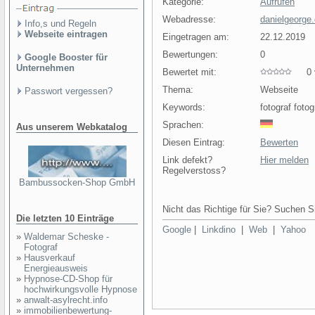
Kategorie:
Aufrufen
Webadresse:
danielgeorge
Info,s und Regeln
Webseite eintragen
Eingetragen am:
22.12.2019
Bewertungen:
0
Google Booster für
Unternehmen
Bewertet mit:
0 v
Thema:
Webseite
Passwort vergessen?
Keywords:
fotograf fotog
Sprachen:
Aus unserem Webkatalog
Diesen Eintrag:
Bewerten
Link defekt?
Hier melden
Regelverstoss?
Bambussocken-Shop GmbH
Nicht das Richtige für Sie? Suchen Si
Die letzten 10 Einträge
Google
|
Linkdino
|
Web
|
Yahoo
»
Waldemar Scheske -
Fotograf
»
Hausverkauf
Energieausweis
»
Hypnose-CD-Shop für
hochwirkungsvolle Hypnose
»
anwalt-asylrecht.info
»
immobilienbewertung-