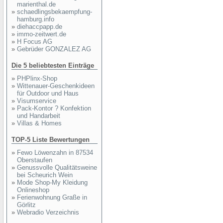
marienthal.de
»
schaedlingsbekaempfung-
hamburg.info
»
diehaccpapp.de
»
immo-zeitwert.de
»
H Focus AG
»
Gebrüder GONZALEZ AG
Die 5 beliebtesten Einträge
»
PHPlinx-Shop
»
Wittenauer-Geschenkideen
für Outdoor und Haus
»
Visumservice
»
Pack-Kontor ? Konfektion
und Handarbeit
»
Villas & Homes
TOP-5 Liste Bewertungen
»
Fewo Löwenzahn in 87534
Oberstaufen
»
Genussvolle Qualitätsweine
bei Scheurich Wein
»
Mode Shop-My Kleidung
Onlineshop
»
Ferienwohnung Graße in
Görlitz
»
Webradio Verzeichnis