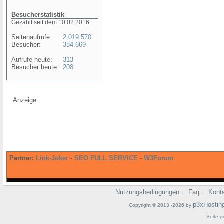
Besucherstatistik
Gezählt seit dem 10.02.2016
Seitenaufrufe:
2.019.570
Besucher:
384.669
Aufrufe heute:
313
Besucher heute:
208
Anzeige
Partner:
Link-Joker
-
SEO FULL SERVICE
-
W3Forum
Nutzungsbedingungen
Faq
Kont
|
|
p3xHostin
Copyright © 2013 -2026 by
Seite g