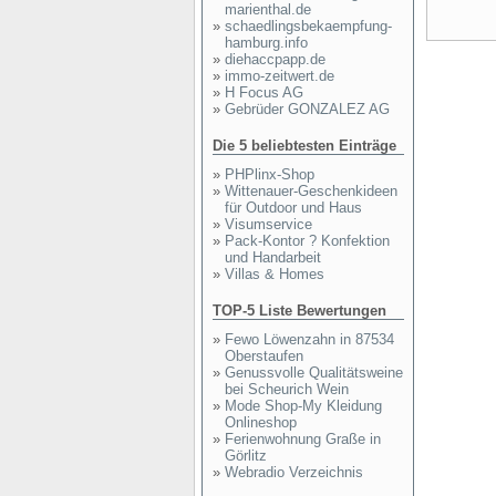
marienthal.de
»
schaedlingsbekaempfung-
hamburg.info
»
diehaccpapp.de
»
immo-zeitwert.de
»
H Focus AG
»
Gebrüder GONZALEZ AG
Die 5 beliebtesten Einträge
»
PHPlinx-Shop
»
Wittenauer-Geschenkideen
für Outdoor und Haus
»
Visumservice
»
Pack-Kontor ? Konfektion
und Handarbeit
»
Villas & Homes
TOP-5 Liste Bewertungen
»
Fewo Löwenzahn in 87534
Oberstaufen
»
Genussvolle Qualitätsweine
bei Scheurich Wein
»
Mode Shop-My Kleidung
Onlineshop
»
Ferienwohnung Graße in
Görlitz
»
Webradio Verzeichnis