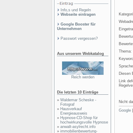
Info,s und Regeln
Kategori
Webseite eintragen
Webadr
Google Booster für
Unternehmen
Eingetr
Bewertu
Passwort vergessen?
Bewertet
Thema:
Aus unserem Webkatalog
Keyword
Sprache
Diesen E
Reich werden
Link def
Regelve
Die letzten 10 Einträge
»
Waldemar Scheske -
Nicht da
Fotograf
»
Hausverkauf
Google
Energieausweis
»
Hypnose-CD-Shop für
hochwirkungsvolle Hypnose
»
anwalt-asylrecht.info
»
immobilienbewertung-