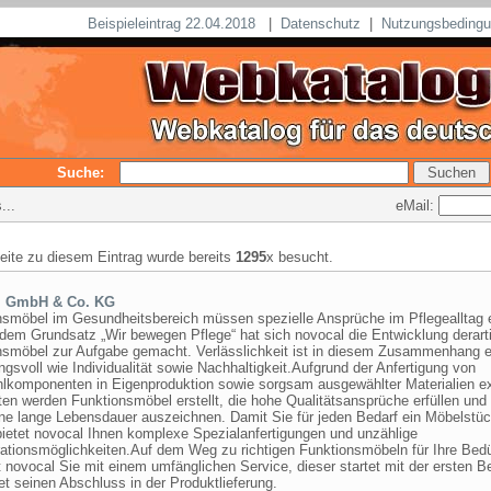
Beispieleintrag 22.04.2018
|
Datenschutz
|
Nutzungsbeding
Suche:
eMail:
...
seite zu diesem Eintrag wurde bereits
1295
x besucht.
l GmbH & Co. KG
nsmöbel im Gesundheitsbereich müssen spezielle Ansprüche im Pflegealltag e
em Grundsatz „Wir bewegen Pflege“ hat sich novocal die Entwicklung derart
nsmöbel zur Aufgabe gemacht. Verlässlichkeit ist in diesem Zusammenhang 
gsvoll wie Individualität sowie Nachhaltigkeit.Aufgrund der Anfertigung von
hlkomponenten in Eigenproduktion sowie sorgsam ausgewählter Materialien ex
ten werden Funktionsmöbel erstellt, die hohe Qualitätsansprüche erfüllen und
ine lange Lebensdauer auszeichnen. Damit Sie für jeden Bedarf ein Möbelstü
bietet novocal Ihnen komplexe Spezialanfertigungen und unzählige
rationsmöglichkeiten.Auf dem Weg zu richtigen Funktionsmöbeln für Ihre Bedü
t novocal Sie mit einem umfänglichen Service, dieser startet mit der ersten B
et seinen Abschluss in der Produktlieferung.