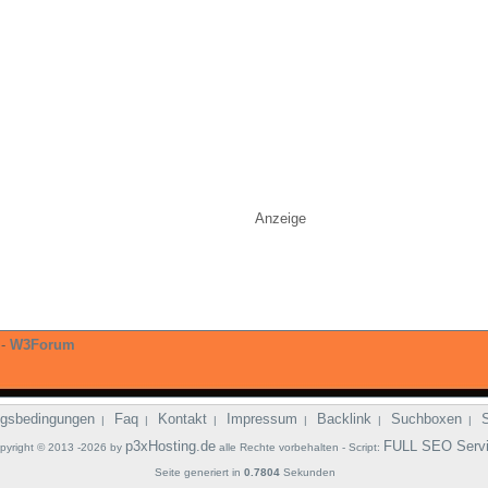
Anzeige
-
W3Forum
gsbedingungen
Faq
Kontakt
Impressum
Backlink
Suchboxen
|
|
|
|
|
|
p3xHosting.de
FULL SEO Serv
pyright © 2013 -2026 by
alle Rechte vorbehalten - Script:
Seite generiert in
0.7804
Sekunden