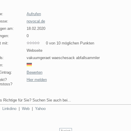
e:
Aufrufen
esse:
novocal.de
agen am:
18.02.2020
ngen:
0
 mit:
0 von 10 möglichen Punkten
Webseite
s:
vakuumgeraet waeschesack abfallsammler
n:
intrag:
Bewerten
ekt?
Hier melden
rstoss?
s Richtige für Sie? Suchen Sie auch bei...
|
Linkdino
|
Web
|
Yahoo