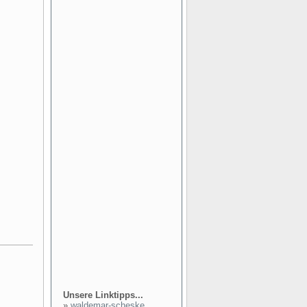
Unsere Linktipps...
»
waldemar-scheske...