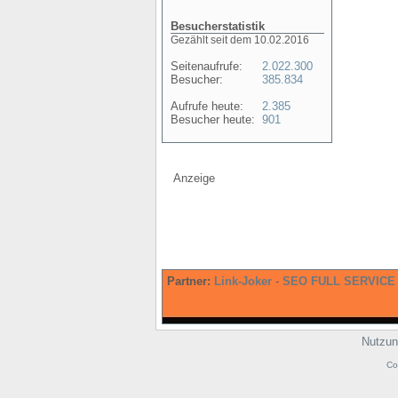
Besucherstatistik
Gezählt seit dem 10.02.2016
Seitenaufrufe:
2.022.300
Besucher:
385.834
Aufrufe heute:
2.385
Besucher heute:
901
Anzeige
Partner:
Link-Joker
-
SEO FULL SERVICE
Nutzun
Co