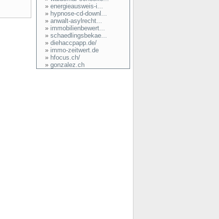
»
energieausweis-i...
»
hypnose-cd-downl...
»
anwalt-asylrecht...
»
immobilienbewert...
»
schaedlingsbekae...
»
diehaccpapp.de/
»
immo-zeitwert.de
»
hfocus.ch/
»
gonzalez.ch