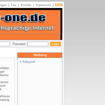
ungen
|
Faq
|
Kontakt
|
Impressum
|
Passwort:
Werbung
Babypark
rfüllen.
iger
ebenso
terner
 sich
ck
rfnisse
eratung