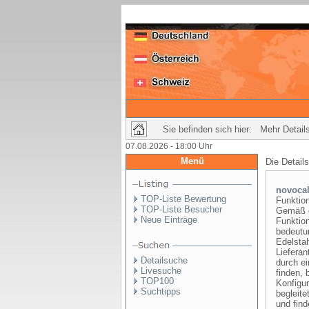
Sie befinden sich hier: Mehr Details
07.08.2026 - 18:00 Uhr
Menü
Die Detail
novoca
TOP-Liste Bewertung
Funktio
TOP-Liste Besucher
Gemäß d
Neue Einträge
Funktio
bedeutun
Edelsta
Lieferan
Detailsuche
durch e
Livesuche
finden, 
TOP100
Konfigu
Suchtipps
begleite
und find