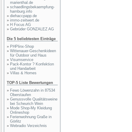
marienthal.de
»
schaedlingsbekaempfung-
hamburg.info
»
diehaccpapp.de
»
immo-zeitwert.de
»
H Focus AG
»
Gebrüder GONZALEZ AG
Die 5 beliebtesten Einträge
»
PHPlinx-Shop
»
Wittenauer-Geschenkideen
für Outdoor und Haus
»
Visumservice
»
Pack-Kontor ? Konfektion
und Handarbeit
»
Villas & Homes
TOP-5 Liste Bewertungen
»
Fewo Löwenzahn in 87534
Oberstaufen
»
Genussvolle Qualitätsweine
bei Scheurich Wein
»
Mode Shop-My Kleidung
Onlineshop
»
Ferienwohnung Graße in
Görlitz
»
Webradio Verzeichnis