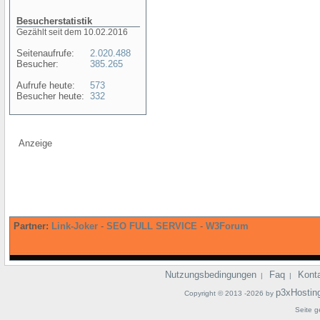
Besucherstatistik
Gezählt seit dem 10.02.2016
Seitenaufrufe:
2.020.488
Besucher:
385.265
Aufrufe heute:
573
Besucher heute:
332
Anzeige
Partner:
Link-Joker
-
SEO FULL SERVICE
-
W3Forum
Nutzungsbedingungen
Faq
Kont
|
|
p3xHostin
Copyright © 2013 -2026 by
Seite g