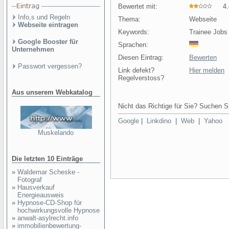
Bewertet mit:
4.4
Info,s und Regeln
Thema:
Webseite
Webseite eintragen
Keywords:
Trainee Jobs
Google Booster für
Sprachen:
Unternehmen
Diesen Eintrag:
Bewerten
Passwort vergessen?
Link defekt?
Hier melden
Regelverstoss?
Aus unserem Webkatalog
Nicht das Richtige für Sie? Suchen Si
Google
|
Linkdino
|
Web
|
Yahoo
Muskelando
Die letzten 10 Einträge
»
Waldemar Scheske -
Fotograf
»
Hausverkauf
Energieausweis
»
Hypnose-CD-Shop für
hochwirkungsvolle Hypnose
»
anwalt-asylrecht.info
»
immobilienbewertung-