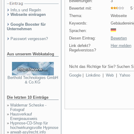
Bewertungen:
3
Bewertet mit:
5 v
Info,s und Regeln
Webseite eintragen
Thema:
Webseite
Keywords:
Gebäudereini
Google Booster für
Unternehmen
Sprachen:
Diesen Eintrag:
Bewerten
Passwort vergessen?
Link defekt?
Hier melden
Regelverstoss?
Aus unserem Webkatalog
Nicht das Richtige für Sie? Suchen Si
Google
|
Linkdino
|
Web
|
Yahoo
Berthold Technologies GmbH
& Co.KG
Die letzten 10 Einträge
»
Waldemar Scheske -
Fotograf
»
Hausverkauf
Energieausweis
»
Hypnose-CD-Shop für
hochwirkungsvolle Hypnose
»
anwalt-asylrecht.info