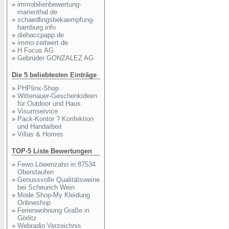
»
immobilienbewertung-
marienthal.de
»
schaedlingsbekaempfung-
hamburg.info
»
diehaccpapp.de
»
immo-zeitwert.de
»
H Focus AG
»
Gebrüder GONZALEZ AG
Die 5 beliebtesten Einträge
»
PHPlinx-Shop
»
Wittenauer-Geschenkideen
für Outdoor und Haus
»
Visumservice
»
Pack-Kontor ? Konfektion
und Handarbeit
»
Villas & Homes
TOP-5 Liste Bewertungen
»
Fewo Löwenzahn in 87534
Oberstaufen
»
Genussvolle Qualitätsweine
bei Scheurich Wein
»
Mode Shop-My Kleidung
Onlineshop
»
Ferienwohnung Graße in
Görlitz
»
Webradio Verzeichnis