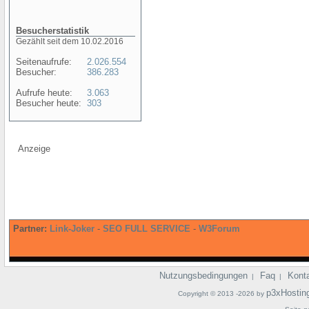
Besucherstatistik
Gezählt seit dem 10.02.2016
Seitenaufrufe:
2.026.554
Besucher:
386.283
Aufrufe heute:
3.063
Besucher heute:
303
Anzeige
Partner:
Link-Joker
-
SEO FULL SERVICE
-
W3Forum
Nutzungsbedingungen
Faq
Kont
|
|
p3xHostin
Copyright © 2013 -2026 by