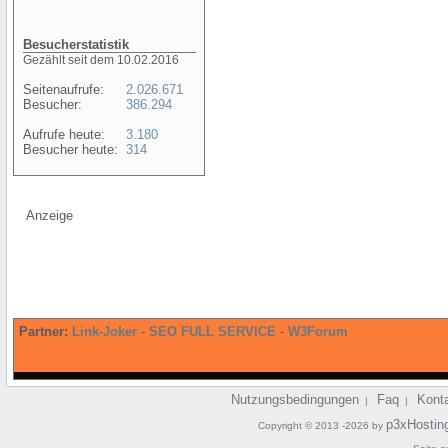
Besucherstatistik
Gezählt seit dem 10.02.2016
Seitenaufrufe:
2.026.671
Besucher:
386.294
Aufrufe heute:
3.180
Besucher heute:
314
Anzeige
Partner:
Link-Joker
-
SEO FULL SERVICE
-
W3Forum
Nutzungsbedingungen
Faq
Kont
|
|
p3xHostin
Copyright © 2013 -2026 by