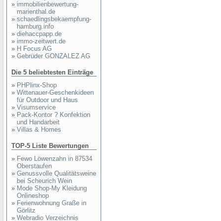
»
immobilienbewertung-
marienthal.de
»
schaedlingsbekaempfung-
hamburg.info
»
diehaccpapp.de
»
immo-zeitwert.de
»
H Focus AG
»
Gebrüder GONZALEZ AG
Die 5 beliebtesten Einträge
»
PHPlinx-Shop
»
Wittenauer-Geschenkideen
für Outdoor und Haus
»
Visumservice
»
Pack-Kontor ? Konfektion
und Handarbeit
»
Villas & Homes
TOP-5 Liste Bewertungen
»
Fewo Löwenzahn in 87534
Oberstaufen
»
Genussvolle Qualitätsweine
bei Scheurich Wein
»
Mode Shop-My Kleidung
Onlineshop
»
Ferienwohnung Graße in
Görlitz
»
Webradio Verzeichnis