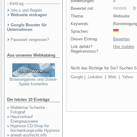
Bewertungen:
0
Bewertet mit:
0 v
Info,s und Regeln
Webseite eintragen
Thema:
Webseite
Keywords:
Büroreinigun
Google Booster für
Unternehmen
Sprachen:
Diesen Eintrag:
Bewerten
Passwort vergessen?
Link defekt?
Hier melden
Regelverstoss?
Aus unserem Webkatalog
Nicht das Richtige für Sie? Suchen Si
Google
|
Linkdino
|
Web
|
Yahoo
Browsergames und Online-
Spiele kostenlos
Die letzten 10 Einträge
»
Waldemar Scheske -
Fotograf
»
Hausverkauf
Energieausweis
»
Hypnose-CD-Shop für
hochwirkungsvolle Hypnose
»
anwalt-asylrecht.info