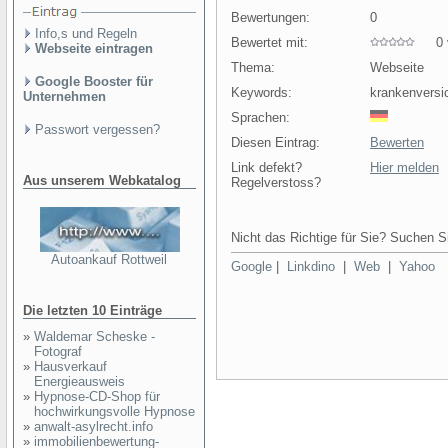
Bewertungen:
0
Info,s und Regeln
Bewertet mit:
0 v
Webseite eintragen
Thema:
Webseite
Google Booster für
Keywords:
krankenversi
Unternehmen
Sprachen:
Passwort vergessen?
Diesen Eintrag:
Bewerten
Link defekt?
Hier melden
Aus unserem Webkatalog
Regelverstoss?
Nicht das Richtige für Sie? Suchen Si
Autoankauf Rottweil
Google
|
Linkdino
|
Web
|
Yahoo
Die letzten 10 Einträge
»
Waldemar Scheske -
Fotograf
»
Hausverkauf
Energieausweis
»
Hypnose-CD-Shop für
hochwirkungsvolle Hypnose
»
anwalt-asylrecht.info
»
immobilienbewertung-