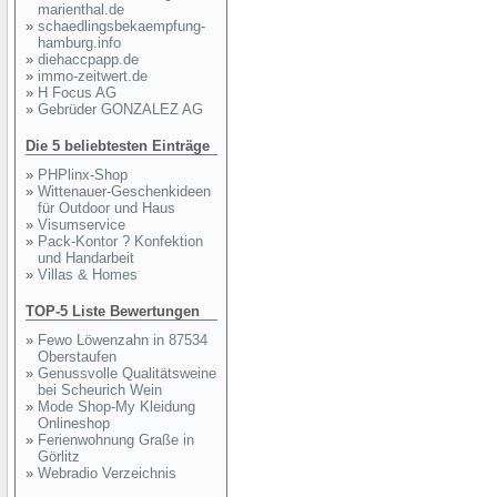
marienthal.de
»
schaedlingsbekaempfung-
hamburg.info
»
diehaccpapp.de
»
immo-zeitwert.de
»
H Focus AG
»
Gebrüder GONZALEZ AG
Die 5 beliebtesten Einträge
»
PHPlinx-Shop
»
Wittenauer-Geschenkideen
für Outdoor und Haus
»
Visumservice
»
Pack-Kontor ? Konfektion
und Handarbeit
»
Villas & Homes
TOP-5 Liste Bewertungen
»
Fewo Löwenzahn in 87534
Oberstaufen
»
Genussvolle Qualitätsweine
bei Scheurich Wein
»
Mode Shop-My Kleidung
Onlineshop
»
Ferienwohnung Graße in
Görlitz
»
Webradio Verzeichnis