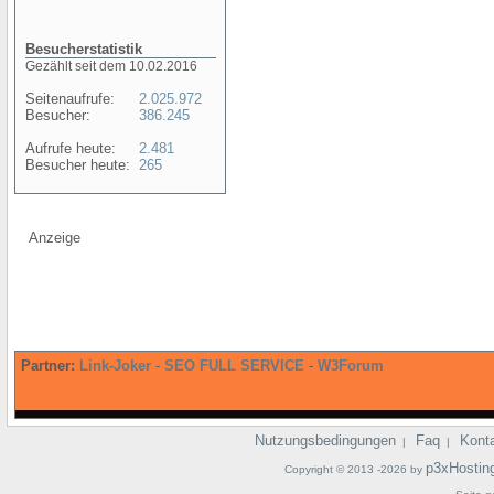
Besucherstatistik
Gezählt seit dem 10.02.2016
Seitenaufrufe:
2.025.972
Besucher:
386.245
Aufrufe heute:
2.481
Besucher heute:
265
Anzeige
Partner:
Link-Joker
-
SEO FULL SERVICE
-
W3Forum
Nutzungsbedingungen
Faq
Kont
|
|
p3xHostin
Copyright © 2013 -2026 by