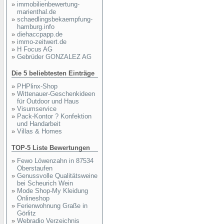
»
immobilienbewertung-
marienthal.de
»
schaedlingsbekaempfung-
hamburg.info
»
diehaccpapp.de
»
immo-zeitwert.de
»
H Focus AG
»
Gebrüder GONZALEZ AG
Die 5 beliebtesten Einträge
»
PHPlinx-Shop
»
Wittenauer-Geschenkideen
für Outdoor und Haus
»
Visumservice
»
Pack-Kontor ? Konfektion
und Handarbeit
»
Villas & Homes
TOP-5 Liste Bewertungen
»
Fewo Löwenzahn in 87534
Oberstaufen
»
Genussvolle Qualitätsweine
bei Scheurich Wein
»
Mode Shop-My Kleidung
Onlineshop
»
Ferienwohnung Graße in
Görlitz
»
Webradio Verzeichnis