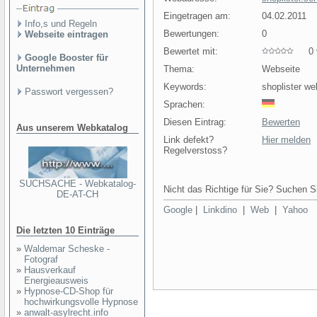
Eingetragen am:
04.02.2011
Info,s und Regeln
Bewertungen:
0
Webseite eintragen
Bewertet mit:
0 v
Google Booster für
Unternehmen
Thema:
Webseite
Keywords:
shoplister we
Passwort vergessen?
Sprachen:
Diesen Eintrag:
Bewerten
Aus unserem Webkatalog
Link defekt?
Hier melden
Regelverstoss?
SUCHSACHE - Webkatalog-
Nicht das Richtige für Sie? Suchen Si
DE-AT-CH
Google
|
Linkdino
|
Web
|
Yahoo
Die letzten 10 Einträge
»
Waldemar Scheske -
Fotograf
»
Hausverkauf
Energieausweis
»
Hypnose-CD-Shop für
hochwirkungsvolle Hypnose
»
anwalt-asylrecht.info