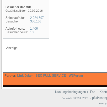
Besucherstatistik
Gezählt seit dem 10.02.2016
Seitenaufrufe:
2.024.897
Besucher:
386.166
Aufrufe heute:
1.406
Besucher heute:
186
Anzeige
Partner:
Link-Joker
-
SEO FULL SERVICE
-
W3Forum
Nutzungsbedingungen
Faq
Kont
|
|
p3xHostin
Copyright © 2013 -2026 by
Seite g