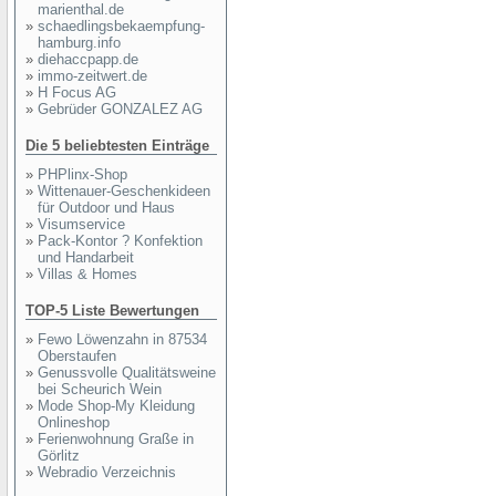
marienthal.de
»
schaedlingsbekaempfung-
hamburg.info
»
diehaccpapp.de
»
immo-zeitwert.de
»
H Focus AG
»
Gebrüder GONZALEZ AG
Die 5 beliebtesten Einträge
»
PHPlinx-Shop
»
Wittenauer-Geschenkideen
für Outdoor und Haus
»
Visumservice
»
Pack-Kontor ? Konfektion
und Handarbeit
»
Villas & Homes
TOP-5 Liste Bewertungen
»
Fewo Löwenzahn in 87534
Oberstaufen
»
Genussvolle Qualitätsweine
bei Scheurich Wein
»
Mode Shop-My Kleidung
Onlineshop
»
Ferienwohnung Graße in
Görlitz
»
Webradio Verzeichnis