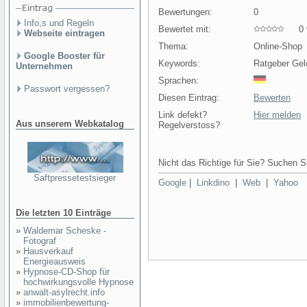
Bewertungen:
0
Info,s und Regeln
Bewertet mit:
0 v
Webseite eintragen
Thema:
Online-Shop
Google Booster für
Keywords:
Ratgeber Gel
Unternehmen
Sprachen:
Passwort vergessen?
Diesen Eintrag:
Bewerten
Link defekt?
Hier melden
Aus unserem Webkatalog
Regelverstoss?
Nicht das Richtige für Sie? Suchen Si
Saftpressetestsieger
Google
|
Linkdino
|
Web
|
Yahoo
Die letzten 10 Einträge
»
Waldemar Scheske -
Fotograf
»
Hausverkauf
Energieausweis
»
Hypnose-CD-Shop für
hochwirkungsvolle Hypnose
»
anwalt-asylrecht.info
»
immobilienbewertung-