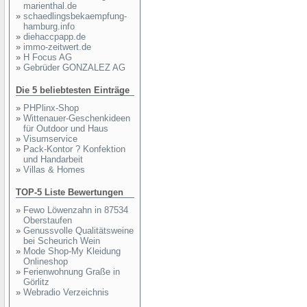
marienthal.de
»
schaedlingsbekaempfung-
hamburg.info
»
diehaccpapp.de
»
immo-zeitwert.de
»
H Focus AG
»
Gebrüder GONZALEZ AG
Die 5 beliebtesten Einträge
»
PHPlinx-Shop
»
Wittenauer-Geschenkideen
für Outdoor und Haus
»
Visumservice
»
Pack-Kontor ? Konfektion
und Handarbeit
»
Villas & Homes
TOP-5 Liste Bewertungen
»
Fewo Löwenzahn in 87534
Oberstaufen
»
Genussvolle Qualitätsweine
bei Scheurich Wein
»
Mode Shop-My Kleidung
Onlineshop
»
Ferienwohnung Graße in
Görlitz
»
Webradio Verzeichnis