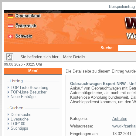
Beispieleintra
Suche:
Sie befinden sich hier: Mehr Details...
09.08.2026 - 03:25 Uhr
Menü
Die Detailseite zu diesem Eintrag wurde
Gebrauchtwagen Export NRW - Unf
TOP-Liste Bewertung
Ankauf von Gebrauchtwagen mit Getrie
TOP-Liste Besucher
Automatikgetriebe, als auch mit defek
Neue Einträge
Kostenlose Abholung bundesweit. Dab
Abschleppdienst kommen, um den Wage
Detailsuche
Kategorie:
Aufrufen
Livesuche
TOP100
Webadresse:
www.kfzanka
Suchtipps
Eingetragen am:
13.02.2011