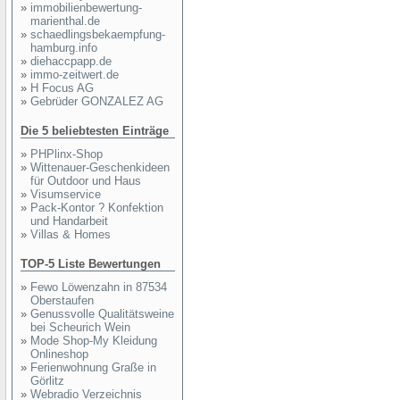
»
immobilienbewertung-
marienthal.de
»
schaedlingsbekaempfung-
hamburg.info
»
diehaccpapp.de
»
immo-zeitwert.de
»
H Focus AG
»
Gebrüder GONZALEZ AG
Die 5 beliebtesten Einträge
»
PHPlinx-Shop
»
Wittenauer-Geschenkideen
für Outdoor und Haus
»
Visumservice
»
Pack-Kontor ? Konfektion
und Handarbeit
»
Villas & Homes
TOP-5 Liste Bewertungen
»
Fewo Löwenzahn in 87534
Oberstaufen
»
Genussvolle Qualitätsweine
bei Scheurich Wein
»
Mode Shop-My Kleidung
Onlineshop
»
Ferienwohnung Graße in
Görlitz
»
Webradio Verzeichnis