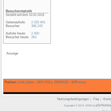
Besucherstatistik
Gezählt seit dem 10.02.2016
Seitenaufrufe:
2.025.941
Besucher:
386.243
Aufrufe heute:
2.450
Besucher heute:
263
Anzeige
Partner:
Link-Joker
-
SEO FULL SERVICE
-
W3Forum
Nutzungsbedingungen
Faq
Kont
|
|
p3xHostin
Copyright © 2013 -2026 by