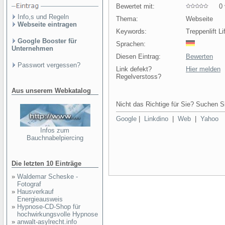
Bewertet mit:
0 v
Info,s und Regeln
Thema:
Webseite
Webseite eintragen
Keywords:
Treppenlift L
Google Booster für
Sprachen:
Unternehmen
Diesen Eintrag:
Bewerten
Passwort vergessen?
Link defekt?
Hier melden
Regelverstoss?
Aus unserem Webkatalog
Nicht das Richtige für Sie? Suchen Si
Google
|
Linkdino
|
Web
|
Yahoo
Infos zum
Bauchnabelpiercing
Die letzten 10 Einträge
»
Waldemar Scheske -
Fotograf
»
Hausverkauf
Energieausweis
»
Hypnose-CD-Shop für
hochwirkungsvolle Hypnose
»
anwalt-asylrecht.info