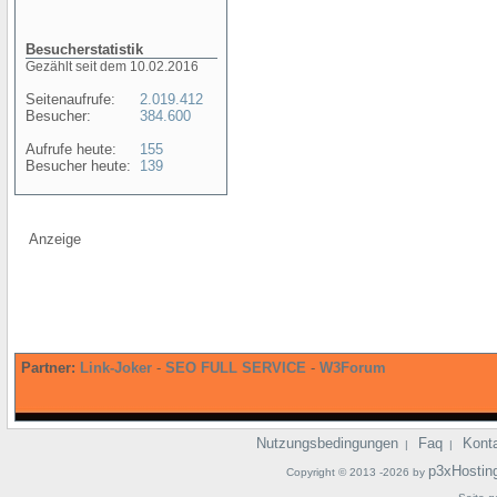
Besucherstatistik
Gezählt seit dem 10.02.2016
Seitenaufrufe:
2.019.412
Besucher:
384.600
Aufrufe heute:
155
Besucher heute:
139
Anzeige
Partner:
Link-Joker
-
SEO FULL SERVICE
-
W3Forum
Nutzungsbedingungen
Faq
Kont
|
|
p3xHostin
Copyright © 2013 -2026 by