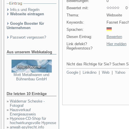
Bewertungen:
0
Bewertet mit:
0 v
Info,s und Regeln
Webseite eintragen
Thema:
Webseite
Keywords:
Fasnet Fasch
Google Booster für
Unternehmen
Sprachen:
Diesen Eintrag:
Bewerten
Passwort vergessen?
Link defekt?
Hier melden
Regelverstoss?
Aus unserem Webkatalog
Nicht das Richtige für Sie? Suchen Si
Google
|
Linkdino
|
Web
|
Yahoo
Mott Metallwaren und
Bühnenbau GmbH
Die letzten 10 Einträge
»
Waldemar Scheske -
Fotograf
»
Hausverkauf
Energieausweis
»
Hypnose-CD-Shop für
hochwirkungsvolle Hypnose
»
anwalt-asylrecht.info