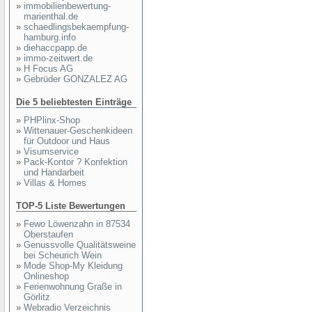
»
immobilienbewertung-
marienthal.de
»
schaedlingsbekaempfung-
hamburg.info
»
diehaccpapp.de
»
immo-zeitwert.de
»
H Focus AG
»
Gebrüder GONZALEZ AG
Die 5 beliebtesten Einträge
»
PHPlinx-Shop
»
Wittenauer-Geschenkideen
für Outdoor und Haus
»
Visumservice
»
Pack-Kontor ? Konfektion
und Handarbeit
»
Villas & Homes
TOP-5 Liste Bewertungen
»
Fewo Löwenzahn in 87534
Oberstaufen
»
Genussvolle Qualitätsweine
bei Scheurich Wein
»
Mode Shop-My Kleidung
Onlineshop
»
Ferienwohnung Graße in
Görlitz
»
Webradio Verzeichnis