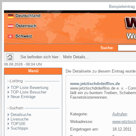
Beispieleintra
Suche:
Sie befinden sich hier: Mehr Details...
06.08.2026 - 06:04 Uhr
Menü
Die Detailseite zu diesem Eintrag wurde
www.jetztischdrdeifllos.de
TOP-Liste Bewertung
www.jetztischdrdeifllos.de e. v. - Co
TOP-Liste Besucher
lädt ein zu buntem Treiben, Schabern
Neue Einträge
Fasnetskistenrennen.
Kategorie:
Aufrufen
Detailsuche
Livesuche
Webadresse:
www.jetztisch
TOP100
Suchtipps
Eingetragen am:
18.12.2011