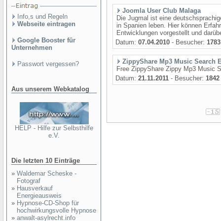
Joomla User Club Malaga
Info,s und Regeln
Die Jugmal ist eine deutschsprachig
Webseite eintragen
in Spanien leben. Hier können Erfa
Entwicklungen vorgestellt und darübe
Google Booster für
Datum:
07.04.2010
- Besucher:
1783
Unternehmen
ZippyShare Mp3 Music Search 
Passwort vergessen?
Free ZippyShare Zippy Mp3 Music S
Datum:
21.11.2011
- Besucher:
1842
Aus unserem Webkatalog
HELP - Hilfe zur Selbsthilfe
e.V.
Die letzten 10 Einträge
»
Waldemar Scheske -
Fotograf
»
Hausverkauf
Energieausweis
»
Hypnose-CD-Shop für
hochwirkungsvolle Hypnose
»
anwalt-asylrecht.info