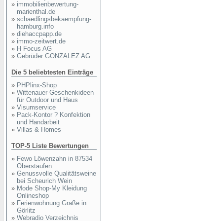
»
immobilienbewertung-
marienthal.de
»
schaedlingsbekaempfung-
hamburg.info
»
diehaccpapp.de
»
immo-zeitwert.de
»
H Focus AG
»
Gebrüder GONZALEZ AG
Die 5 beliebtesten Einträge
»
PHPlinx-Shop
»
Wittenauer-Geschenkideen
für Outdoor und Haus
»
Visumservice
»
Pack-Kontor ? Konfektion
und Handarbeit
»
Villas & Homes
TOP-5 Liste Bewertungen
»
Fewo Löwenzahn in 87534
Oberstaufen
»
Genussvolle Qualitätsweine
bei Scheurich Wein
»
Mode Shop-My Kleidung
Onlineshop
»
Ferienwohnung Graße in
Görlitz
»
Webradio Verzeichnis