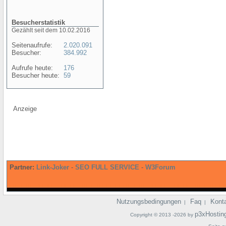
Besucherstatistik
Gezählt seit dem 10.02.2016
Seitenaufrufe:
2.020.091
Besucher:
384.992
Aufrufe heute:
176
Besucher heute:
59
Anzeige
Partner:
Link-Joker
-
SEO FULL SERVICE
-
W3Forum
Nutzungsbedingungen
Faq
Kont
|
|
p3xHostin
Copyright © 2013 -2026 by