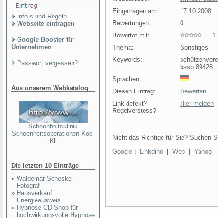
Eingetragen am:
17.10.2008
Info,s und Regeln
Bewertungen:
0
Webseite eintragen
Bewertet mit:
1 v
Google Booster für
Unternehmen
Thema:
Sonstiges
Keywords:
schützenvere
Passwort vergessen?
bssb 89428
Sprachen:
Aus unserem Webkatalog
Diesen Eintrag:
Bewerten
Link defekt?
Hier melden
Regelverstoss?
Schoenheitsklinik
Schoenheitsoperationen Koe-
Nicht das Richtige für Sie? Suchen Si
Kli
Google
|
Linkdino
|
Web
|
Yahoo
Die letzten 10 Einträge
»
Waldemar Scheske -
Fotograf
»
Hausverkauf
Energieausweis
»
Hypnose-CD-Shop für
hochwirkungsvolle Hypnose