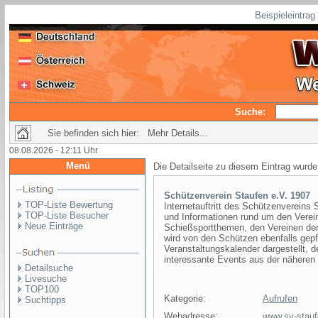
Beispieleintra
Suche:
Sie befinden sich hier: Mehr Details...
08.08.2026 - 12:11 Uhr
Menü
Die Detailseite zu diesem Eintrag wurde
Schützenverein Staufen e.V. 1907
TOP-Liste Bewertung
Internetauftritt des Schützenvereins 
TOP-Liste Besucher
und Informationen rund um den Verei
Neue Einträge
Schießsportthemen, den Vereinen de
wird von den Schützen ebenfalls gepf
Veranstaltungskalender dargestellt, 
interessante Events aus der näheren
Detailsuche
Livesuche
TOP100
Kategorie:
Aufrufen
Suchtipps
Webadresse:
www.sv-stauf