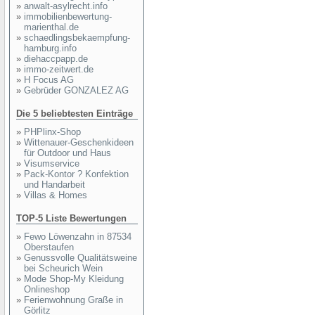
»
anwalt-asylrecht.info
»
immobilienbewertung-
marienthal.de
»
schaedlingsbekaempfung-
hamburg.info
»
diehaccpapp.de
»
immo-zeitwert.de
»
H Focus AG
»
Gebrüder GONZALEZ AG
Die 5 beliebtesten Einträge
»
PHPlinx-Shop
»
Wittenauer-Geschenkideen
für Outdoor und Haus
»
Visumservice
»
Pack-Kontor ? Konfektion
und Handarbeit
»
Villas & Homes
TOP-5 Liste Bewertungen
»
Fewo Löwenzahn in 87534
Oberstaufen
»
Genussvolle Qualitätsweine
bei Scheurich Wein
»
Mode Shop-My Kleidung
Onlineshop
»
Ferienwohnung Graße in
Görlitz