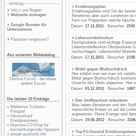
Ernährungsplan
Info,s und Regeln
Ernährungspläne sind Teil der beste
Webseite eintragen
Abnehmen aber auch zunehmen ist mi
Fern von Präparaten welche falsche
Google Booster für
Datum:
17.11.2011
- Besucher:
2542
Unternehmen
Lebensmittellexikon
Passwort vergessen?
Fischprodukte sind wichtige Eiweiss
Lebensmittellexikon Obstprodukte 
nachschlagen. Lebensmittel Warenku
Aus unserem Webkatalog
Datum:
17.11.2011
- Besucher:
2198
Mittel gegen Bluthochdruck
Hier erfährt man wie man mit natürl
Mittel gegen Bluthochdruck funktion
Domina Escort - der etwas
Ursache des Übels anpacken. Hier wir
andere Escort
Datum:
01.11.2012
- Besucher:
1887
Die letzten 10 Einträge
Den Stoffwechsel ankurbeln
Was haben Abnehmen und den Stoffw
»
Waldemar Scheske -
menschliche Körper ist auf die Lief
Fotograf
angewiesen. Diese Energie wird dann
»
Hausverkauf
Datum:
19.06.2012
- Besucher:
2106
Energieausweis
»
Hypnose-CD-Shop für
hochwirkungsvolle Hypnose
Top-Fit-Gesund Ernährungsbera
»
anwalt-asylrecht.info