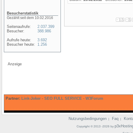
Besucherstatistik
Gezählt seit dem 10.02.2016
Seitenaufrufe:
2.037.399
Besucher:
388.986
Aufrufe heute:
3.692
Besucher heute:
1.256
Anzeige
Partner:
Link-Joker
-
SEO FULL SERVICE
-
W3Forum
Nutzungsbedingungen
Faq
Kont
|
|
p3xHostin
Copyright © 2013 -2026 by