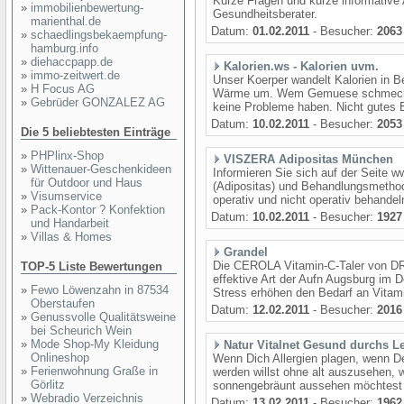
Kurze Fragen und kurze informativ
»
immobilienbewertung-
Gesundheitsberater.
marienthal.de
Datum:
01.02.2011
- Besucher:
2063
»
schaedlingsbekaempfung-
hamburg.info
»
diehaccpapp.de
Kalorien.ws - Kalorien uvm.
»
immo-zeitwert.de
Unser Koerper wandelt Kalorien in 
»
H Focus AG
Wärme um. Wem Gemuese schmeckt de
»
Gebrüder GONZALEZ AG
keine Probleme haben. Nicht gutes 
Datum:
10.02.2011
- Besucher:
2053
Die 5 beliebtesten Einträge
»
PHPlinx-Shop
VISZERA Adipositas München
»
Wittenauer-Geschenkideen
Informieren Sie sich auf der Seite 
für Outdoor und Haus
(Adipositas) und Behandlungsmethod
»
Visumservice
operativ und nicht operativ behandel
»
Pack-Kontor ? Konfektion
Datum:
10.02.2011
- Besucher:
1927
und Handarbeit
»
Villas & Homes
Grandel
Die CEROLA Vitamin-C-Taler von DR
TOP-5 Liste Bewertungen
effektive Art der Aufn Augsburg im
»
Fewo Löwenzahn in 87534
Stress erhöhen den Bedarf an Vit
Oberstaufen
Datum:
12.02.2011
- Besucher:
2016
»
Genussvolle Qualitätsweine
bei Scheurich Wein
»
Mode Shop-My Kleidung
Natur Vitalnet Gesund durchs 
Onlineshop
Wenn Dich Allergien plagen, wenn 
»
Ferienwohnung Graße in
werden willst ohne alt auszusehen,
Görlitz
sonnengebräunt aussehen möchtest
»
Webradio Verzeichnis
Datum:
13.02.2011
- Besucher:
1962