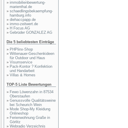
»
immobilienbewertung-
marienthal.de
»
schaedlingsbekaempfung-
hamburg.info
»
diehaccpapp.de
»
immo-zeitwert.de
»
H Focus AG
»
Gebrüder GONZALEZ AG
Die 5 beliebtesten Einträge
»
PHPlinx-Shop
»
Wittenauer-Geschenkideen
für Outdoor und Haus
»
Visumservice
»
Pack-Kontor ? Konfektion
und Handarbeit
»
Villas & Homes
TOP-5 Liste Bewertungen
»
Fewo Löwenzahn in 87534
Oberstaufen
»
Genussvolle Qualitätsweine
bei Scheurich Wein
»
Mode Shop-My Kleidung
Onlineshop
»
Ferienwohnung Graße in
Görlitz
»
Webradio Verzeichnis