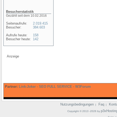
Besucherstatistik
Gezählt seit dem 10.02.2016
Seitenaufrufe:
2.019.415
Besucher:
384.603
Aufrufe heute:
158
Besucher heute:
142
Anzeige
Partner:
Link-Joker
-
SEO FULL SERVICE
-
W3Forum
Nutzungsbedingungen
Faq
Kont
|
|
p3xHostin
Copyright © 2013 -2026 by