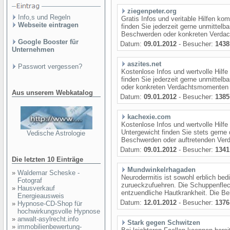
ziegenpeter.org
Info,s und Regeln
Gratis Infos und veritable Hilfen 
Webseite eintragen
finden Sie jederzeit gerne unmittelb
Beschwerden oder konkreten Verdachte
Google Booster für
Datum:
09.01.2012
- Besucher:
1438
Unternehmen
aszites.net
Passwort vergessen?
Kostenlose Infos und wertvolle Hilf
finden Sie jederzeit gerne unmittel
oder konkreten Verdachtsmomenten k
Aus unserem Webkatalog
Datum:
09.01.2012
- Besucher:
1385
kachexie.com
Kostenlose Infos und wertvolle Hil
Untergewicht finden Sie stets gerne 
Vedische Astrologie
Beschwerden oder auftretenden Verdac
Datum:
09.01.2012
- Besucher:
1341
Die letzten 10 Einträge
Mundwinkelrhagaden
»
Waldemar Scheske -
Neurodermitis ist sowohl erblich bed
Fotograf
zurueckzufuehren. Die Schuppenflech
»
Hausverkauf
entzuendliche Hautkrankheit. Die Beh
Energieausweis
Datum:
12.01.2012
- Besucher:
1376
»
Hypnose-CD-Shop für
hochwirkungsvolle Hypnose
»
anwalt-asylrecht.info
Stark gegen Schwitzen
»
immobilienbewertung-