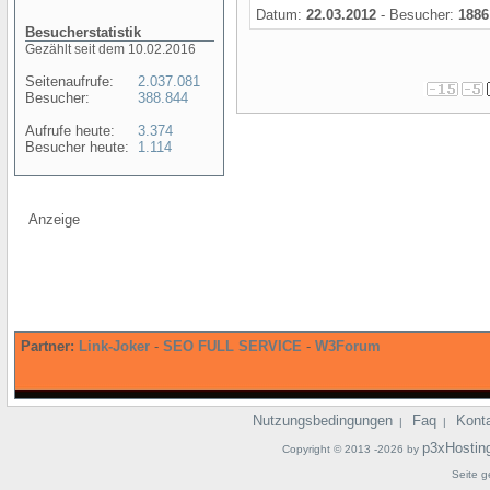
Datum:
22.03.2012
- Besucher:
1886
Besucherstatistik
Gezählt seit dem 10.02.2016
Seitenaufrufe:
2.037.081
Besucher:
388.844
Aufrufe heute:
3.374
Besucher heute:
1.114
Anzeige
Partner:
Link-Joker
-
SEO FULL SERVICE
-
W3Forum
Nutzungsbedingungen
Faq
Kont
|
|
p3xHostin
Copyright © 2013 -2026 by
Seite g