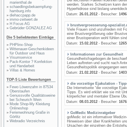
Bei leichteren Faellen koennen bereit
marienthal.de
werden. Starkes Schwitzen kann den 
»
schaedlingsbekaempfung-
Hyperhidrose sind bislang unentdeckt
hamburg.info
Datum:
26.01.2012
- Besucher:
1496
»
diehaccpapp.de
»
immo-zeitwert.de
»
H Focus AG
brustvergroesserung-spezialist
»
Gebrüder GONZALEZ AG
Viele Frauen sind unzufrieden mit F
eine Brustvergrößerung oder Brustve
Die 5 beliebtesten Einträge
einer Brustoperation wohl fühlen sind
Datum:
15.02.2012
- Besucher:
1265
»
PHPlinx-Shop
»
Wittenauer-Geschenkideen
für Outdoor und Haus
Informationen zur Gesundheit
»
Visumservice
Gesundheitsfragebogen.de beschaefti
»
Pack-Kontor ? Konfektion
Leben auftreten und sucht nach Antwo
und Handarbeit
Gesundheitspolitik eingegangen werd
»
Villas & Homes
Datum:
21.02.2012
- Besucher:
1403
TOP-5 Liste Bewertungen
die vorzeitige Ejakulation - Tipp
»
Fewo Löwenzahn in 87534
Die Internetseite “die vorzeitige Eja
Oberstaufen
Tipps. Es wird erklärt wie sie mit U
»
Genussvolle Qualitätsweine
körperlicher und mentaler Ebene Üb
bei Scheurich Wein
Datum:
08.03.2012
- Besucher:
1676
»
Mode Shop-My Kleidung
Onlineshop
»
Ferienwohnung Graße in
GoMedic Medizinratgeber
Görlitz
goMedic ist ein informativer Medizin
»
Webradio Verzeichnis
Hinweisen über über Krankheiten und
Ursachen der einzelnen die Entstehu