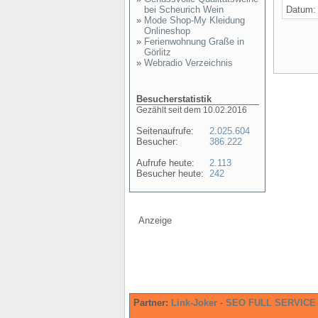
bei Scheurich Wein
Datum
»
Mode Shop-My Kleidung
Onlineshop
»
Ferienwohnung Graße in
Görlitz
»
Webradio Verzeichnis
Besucherstatistik
Gezählt seit dem 10.02.2016
Seitenaufrufe:
2.025.604
Besucher:
386.222
Aufrufe heute:
2.113
Besucher heute:
242
Anzeige
Partner:
Link-Joker
-
SEO FULL SERVICE