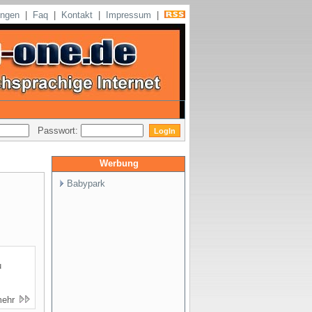
ungen
|
Faq
|
Kontakt
|
Impressum
|
Passwort:
Werbung
Babypark
u
mehr