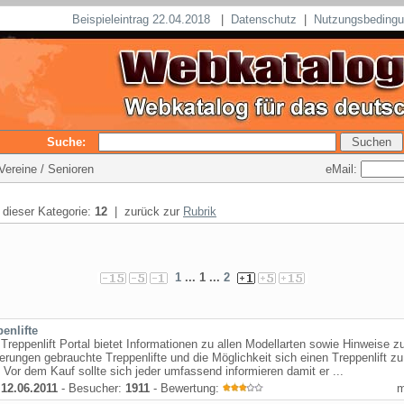
Beispieleintrag 22.04.2018
|
Datenschutz
|
Nutzungsbeding
Suche:
eMail:
Vereine / Senioren
n dieser Kategorie:
12
| zurück zur
Rubrik
1
... 1 ...
2
enlifte
Treppenlift Portal bietet Informationen zu allen Modellarten sowie Hinweise z
erungen gebrauchte Treppenlifte und die Möglichkeit sich einen Treppenlift zu
 Vor dem Kauf sollte sich jeder umfassend informieren damit er ...
:
12.06.2011
- Besucher:
1911
- Bewertung: