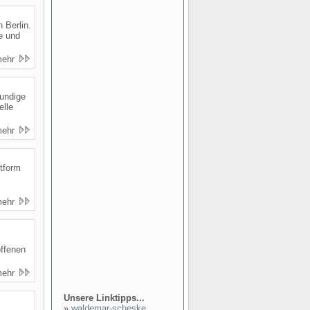
 Berlin.
e und
mehr
kundige
elle
mehr
ttform
mehr
offenen
mehr
Unsere Linktipps...
»
waldemar-scheske...