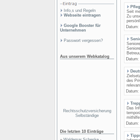
Pfle
Info,s und Regeln
Seit me
Webseite eintragen
Zu uns
persönl
Google Booster für
Datum
Unternehmen
Seni
Passwort vergessen?
Seniore
Seniore
Betreuu
Aus unserem Webkatalog
Datum
Deut
Zielset
des Pri
relevan
Datum
Trep
Das Inf
Rechtsschutzversicherung
temporä
Selbständige
mithilf
Datum
Die letzten 10 Einträge
Tipp
»
Waldemar Scheske -