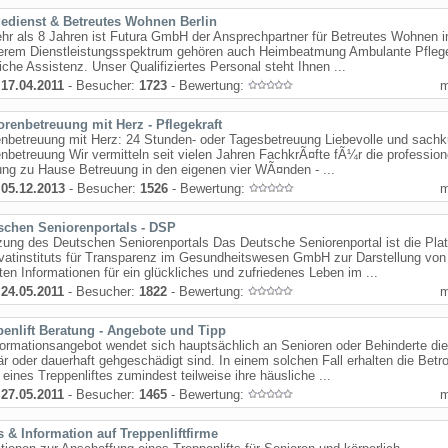
gedienst & Betreutes Wohnen Berlin
hr als 8 Jahren ist Futura GmbH der Ansprechpartner für Betreutes Wohnen in
erem Dienstleistungsspektrum gehören auch Heimbeatmung Ambulante Pfleg
iche Assistenz. Unser Qualifiziertes Personal steht Ihnen ...
:
17.04.2011
- Besucher:
1723
- Bewertung:
orenbetreuung mit Herz - Pflegekraft
nbetreuung mit Herz: 24 Stunden- oder Tagesbetreuung Liebevolle und sach
nbetreuung Wir vermitteln seit vielen Jahren FachkrÃ¤fte fÃ¼r die profession
ng zu Hause Betreuung in den eigenen vier WÃ¤nden - ...
:
05.12.2013
- Besucher:
1526
- Bewertung:
schen Seniorenportals - DSP
zung des Deutschen Seniorenportals Das Deutsche Seniorenportal ist die Pla
vatinstituts für Transparenz im Gesundheitswesen GmbH zur Darstellung von
ten Informationen für ein glückliches und zufriedenes Leben im ...
:
24.05.2011
- Besucher:
1822
- Bewertung:
penlift Beratung - Angebote und Tipp
ormationsangebot wendet sich hauptsächlich an Senioren oder Behinderte die
r oder dauerhaft gehgeschädigt sind. In einem solchen Fall erhalten die Betr
e eines Treppenliftes zumindest teilweise ihre häusliche ...
:
27.05.2011
- Besucher:
1465
- Bewertung:
s & Information auf Treppenliftfirme