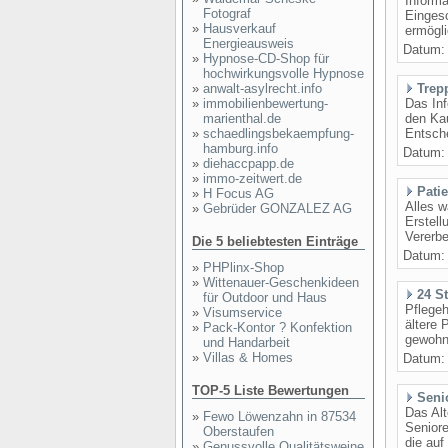
Informa
Fotograf
Eingesc
»
Hausverkauf
ermögli
Energieausweis
Datum
»
Hypnose-CD-Shop für
hochwirkungsvolle Hypnose
»
anwalt-asylrecht.info
Trep
»
immobilienbewertung-
Das Inf
marienthal.de
den Kau
»
schaedlingsbekaempfung-
Entsch
hamburg.info
Datum
»
diehaccpapp.de
»
immo-zeitwert.de
Pati
»
H Focus AG
Alles w
»
Gebrüder GONZALEZ AG
Erstell
Vererbe
Die 5 beliebtesten Einträge
Datum
»
PHPlinx-Shop
»
Wittenauer-Geschenkideen
24 S
für Outdoor und Haus
Pflegeh
»
Visumservice
ältere
»
Pack-Kontor ? Konfektion
gewohnt
und Handarbeit
»
Villas & Homes
Datum
TOP-5 Liste Bewertungen
Seni
Das Alt
»
Fewo Löwenzahn in 87534
Seniore
Oberstaufen
die auf
»
Genussvolle Qualitätsweine