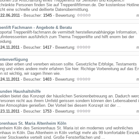
tionen zur Anschaffung eines Treppenlifts für Senioren und körperlich
hränkte Personen finden Sie auf Treppenliftfirmen.de. Der kostenlose Hotlin
cht eine schnelle und deillierte Datenübermittlung.
:
22.06.2011
- Besucher:
1545
- Bewertung:
penlift Fachmann - Angebote & Beratu
oportal Treppenlift-fachmann.de vermittelt herstellerunabhängige Information, 
finteressenten ausführlich zum Thema Treppenlifte und hilft enorm bei der
eidung.
:
24.11.2011
- Besucher:
1417
- Bewertung:
entenverfügung
as über erben und vererben wissen sollte. Gesetzliche Erbfolge, Testaments
ung und vieles andere mehr erfahren Sie hier. Richtige Vorbereitung auf das E
n ist wichtig, wir sagen Ihnen wie.
:
24.11.2011
- Besucher:
1403
- Bewertung:
tunden Haushaltshilfe
elden bietet das Konzept der häuslichen Seniorenbetreuung an. Dadurch wer
 Personen nicht aus ihrem Umfeld gerissen sondern können den Lebensabend 
er Atmosphäre genießen. Der Vorteil bei diesem Konzept ist der ...
:
23.11.2011
- Besucher:
1753
- Bewertung:
orenhaus St. Maria Altenheim Köln
enheim Köln des Seniorenhaus St. Maria ist ein modernes und wohnliches
nhaus in Köln. Das Altenheim in Köln verfügt mehr als 99 komfortable Einze
 vier Stockwerke verteilt sind. Große Fensterflächen und ...