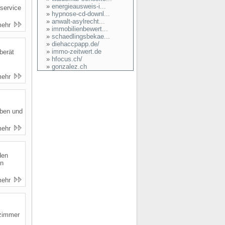
»
energieausweis-i...
eservice
»
hypnose-cd-downl...
»
anwalt-asylrecht...
mehr
»
immobilienbewert...
»
schaedlingsbekae...
»
diehaccpapp.de/
»
immo-zeitwert.de
berät
»
hfocus.ch/
»
gonzalez.ch
mehr
rben und
mehr
den
in
mehr
lzimmer